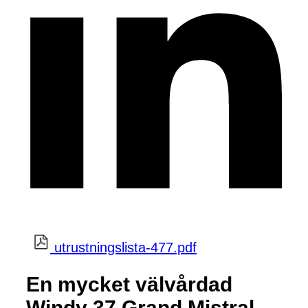
utrustningslista-477.pdf
En mycket välvårdad
Windy 37 Grand Mistral