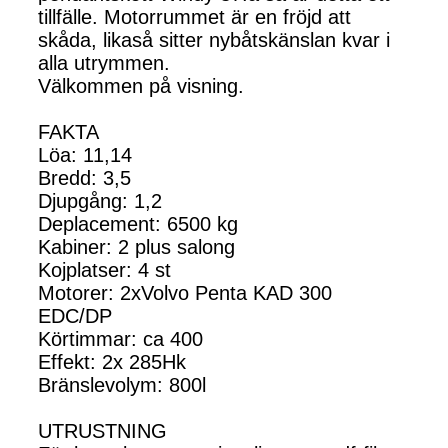
tillfälle. Motorrummet är en fröjd att
skåda, likaså sitter nybåtskänslan kvar i
alla utrymmen.
Välkommen på visning.
FAKTA
Löa: 11,14
Bredd: 3,5
Djupgång: 1,2
Deplacement: 6500 kg
Kabiner: 2 plus salong
Kojplatser: 4 st
Motorer: 2xVolvo Penta KAD 300
EDC/DP
Körtimmar: ca 400
Effekt: 2x 285Hk
Bränslevolym: 800l
UTRUSTNING