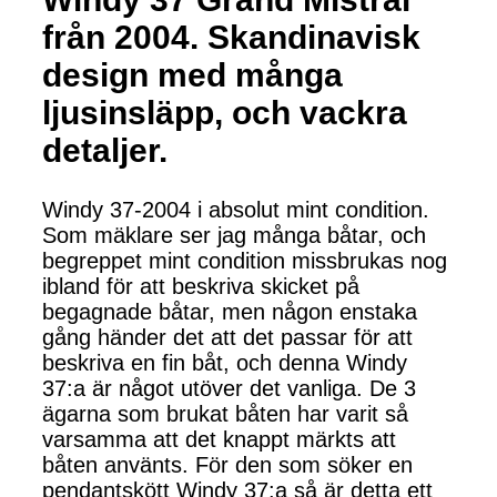
från 2004. Skandinavisk
design med många
ljusinsläpp, och vackra
detaljer.
Windy 37-2004 i absolut mint condition.
Som mäklare ser jag många båtar, och
begreppet mint condition missbrukas nog
ibland för att beskriva skicket på
begagnade båtar, men någon enstaka
gång händer det att det passar för att
beskriva en fin båt, och denna Windy
37:a är något utöver det vanliga. De 3
ägarna som brukat båten har varit så
varsamma att det knappt märkts att
båten använts. För den som söker en
pendantskött Windy 37:a så är detta ett