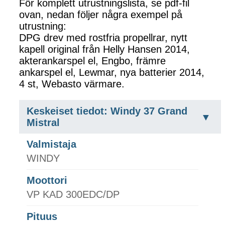
För komplett utrustningslista, se pdf-fil
ovan, nedan följer några exempel på
utrustning:
DPG drev med rostfria propellrar, nytt
kapell original från Helly Hansen 2014,
akterankarspel el, Engbo, främre
ankarspel el, Lewmar, nya batterier 2014,
4 st, Webasto värmare.
Keskeiset tiedot: Windy 37 Grand
Mistral
Valmistaja
WINDY
Moottori
VP KAD 300EDC/DP
Pituus