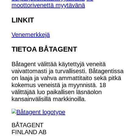
moottorivenettä myytävänä
LINKIT
Venemerkkejä
TIETOA BÅTAGENT
Båtagent välittää käytettyjä veneitä
vaivattomasti ja turvallisesti. Båtagentissa
on laaja ja vahva ammattitaito sekä pitkä
kokemus veneistä ja myynnistä. 18
välittäjää luo paikallisen läsnäolon
kansainvälisillä markkinoilla.
BÅTAGENT
FINLAND AB