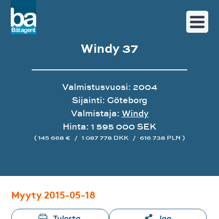
Windy 37
Valmistusvuosi: 2004
Sijainti: Göteborg
Valmistaja:
Windy
Hinta: 1 595 000 SEK
( 145 668 €
/
1 087 778 DKK
/
616 738 PLN )
Image gallery
Myyty 2015-05-18
Tulosta
Jaa