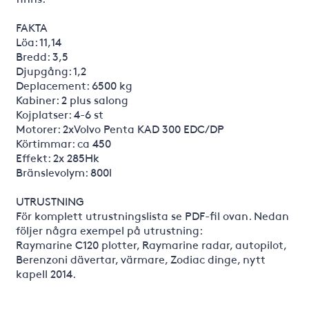
FAKTA
Löa: 11,14
Bredd: 3,5
Djupgång: 1,2
Deplacement: 6500 kg
Kabiner: 2 plus salong
Kojplatser: 4-6 st
Motorer: 2xVolvo Penta KAD 300 EDC/DP
Körtimmar: ca 450
Effekt: 2x 285Hk
Bränslevolym: 800l
UTRUSTNING
För komplett utrustningslista se PDF-fil ovan. Nedan
följer några exempel på utrustning:
Raymarine C120 plotter, Raymarine radar, autopilot,
Berenzoni dävertar, värmare, Zodiac dinge, nytt
kapell 2014.