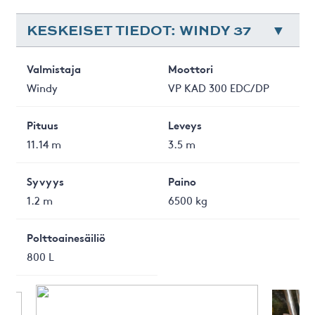
KESKEISET TIEDOT: WINDY 37
Valmistaja
Moottori
Windy
VP KAD 300 EDC/DP
Pituus
Leveys
11.14 m
3.5 m
Syvyys
Paino
1.2 m
6500 kg
Polttoainesäiliö
800 L