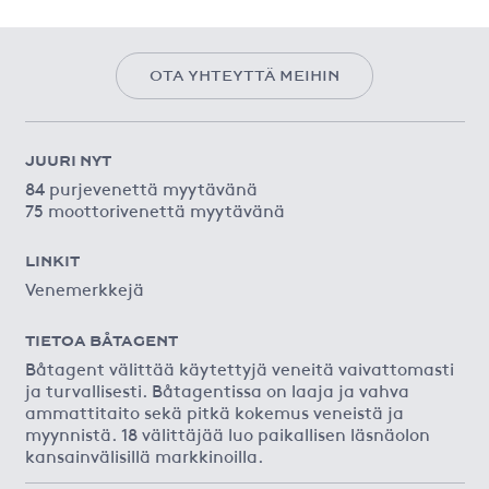
OTA YHTEYTTÄ MEIHIN
JUURI NYT
84 purjevenettä myytävänä
75 moottorivenettä myytävänä
LINKIT
Venemerkkejä
TIETOA BÅTAGENT
Båtagent välittää käytettyjä veneitä vaivattomasti
ja turvallisesti. Båtagentissa on laaja ja vahva
ammattitaito sekä pitkä kokemus veneistä ja
myynnistä. 18 välittäjää luo paikallisen läsnäolon
kansainvälisillä markkinoilla.