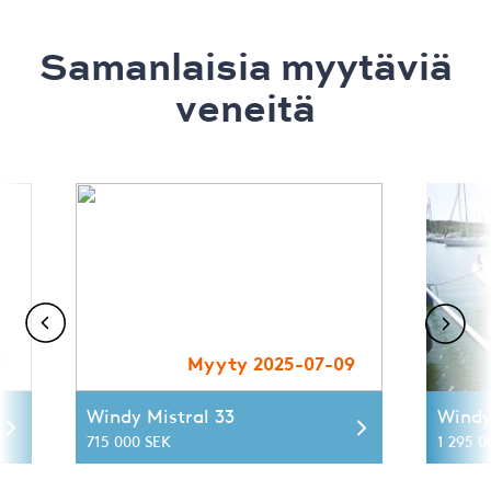
Samanlaisia ​​myytäviä
veneitä
7
Myyty 2025-07-09
Windy Mistral 33
Windy
715 000 SEK
1 295 0