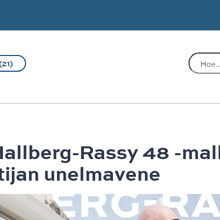
(21)
allberg-Rassy 48 -mall
tijan unelmavene