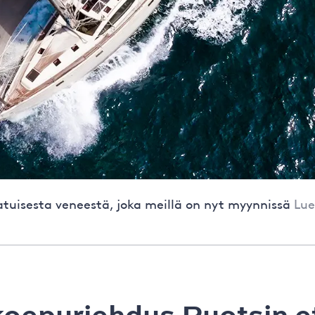
atuisesta veneestä, joka meillä on nyt myynnissä
Lue
oepurjehdus Ruotsin et