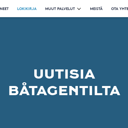
NEET
LOKIKIRJA
MUUT PALVELUT
MEISTÄ
OTA YHT
UUTISIA
BÅTAGENTILTA