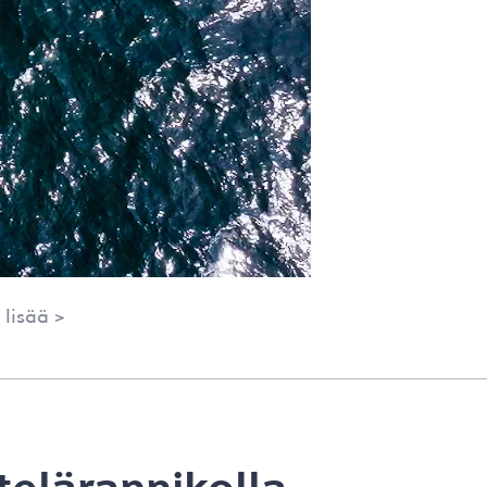
 lisää >
elärannikolla