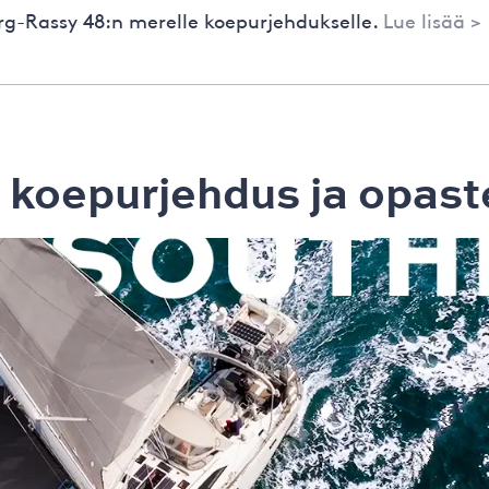
erg-Rassy 48:n merelle koepurjehdukselle.
Lue lisää >
 koepurjehdus ja opaste