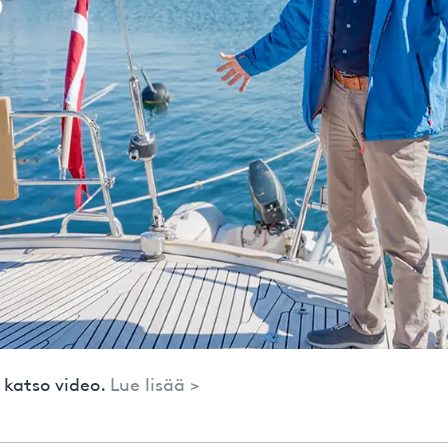
 katso video.
Lue lisää >