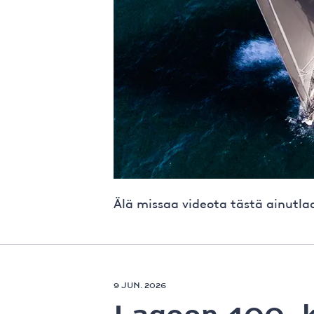
Älä missaa videota tästä ainutla
9 JUN. 2026
Lagoon 400 -k