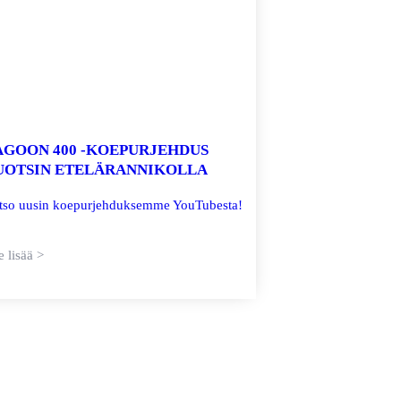
AGOON 400 -KOEPURJEHDUS
UOTSIN ETELÄRANNIKOLLA
tso uusin koepurjehduksemme YouTubesta!
 lisää >