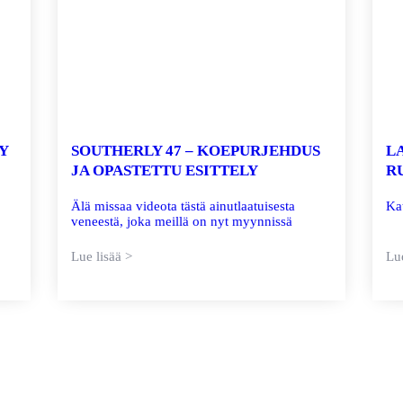
Y
SOUTHERLY 47 – KOEPURJEHDUS
L
JA OPASTETTU ESITTELY
R
Älä missaa videota tästä ainutlaatuisesta
Ka
veneestä, joka meillä on nyt myynnissä
Lue lisää >
Lue