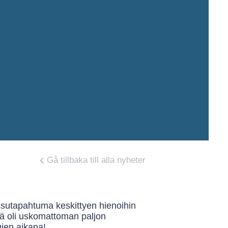
Gå tillbaka till alla nyheter
essutapahtuma keskittyen hienoihin
itä oli uskomattoman paljon
ujen aikana!