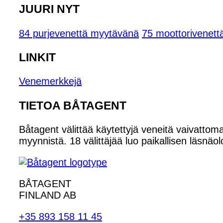
JUURI NYT
84 purjevenettä myytävänä
75 moottorivenet
LINKIT
Venemerkkejä
TIETOA BÅTAGENT
Båtagent välittää käytettyjä veneitä vaivattoma
myynnistä. 18 välittäjää luo paikallisen läsnäol
BÅTAGENT
FINLAND AB
+35 893 158 11 45