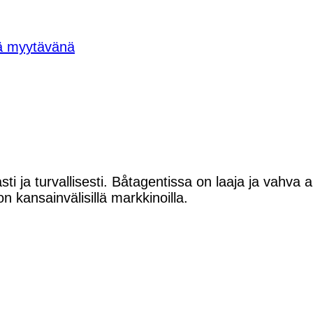
tä myytävänä
sti ja turvallisesti. Båtagentissa on laaja ja vahva
on kansainvälisillä markkinoilla.