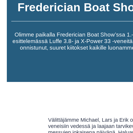
Frederician Boat Sh
Olimme paikalla Frederician Boat Show’ssa 1.
esittelemässä Luffe 3.8- ja X-Power 33 -veneit
onnistunut, suuret kiitokset kaikille luonamme 
Välittäjämme Michael, Lars ja Erik 
veneisiin vedessä ja laajaan tarvike
messujen jokaisena päivänä. Haluamm