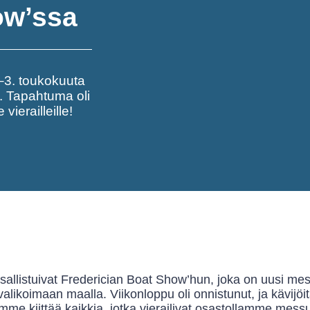
ow’ssa
–3. toukokuuta
ä. Tapahtuma oli
vierailleille!
osallistuivat Frederician Boat Show’hun, joka on uusi m
valikoimaan maalla. Viikonloppu oli onnistunut, ja kävijö
e kiittää kaikkia, jotka vierailivat osastollamme mess