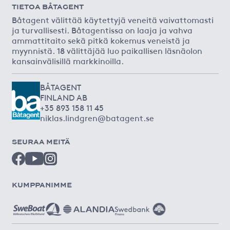
TIETOA BÅTAGENT
Båtagent välittää käytettyjä veneitä vaivattomasti
ja turvallisesti. Båtagentissa on laaja ja vahva
ammattitaito sekä pitkä kokemus veneistä ja
myynnistä. 18 välittäjää luo paikallisen läsnäolon
kansainvälisillä markkinoilla.
BÅTAGENT
FINLAND AB
+35 893 158 11 45
niklas.lindgren@batagent.se
SEURAA MEITÄ
KUMPPANIMME