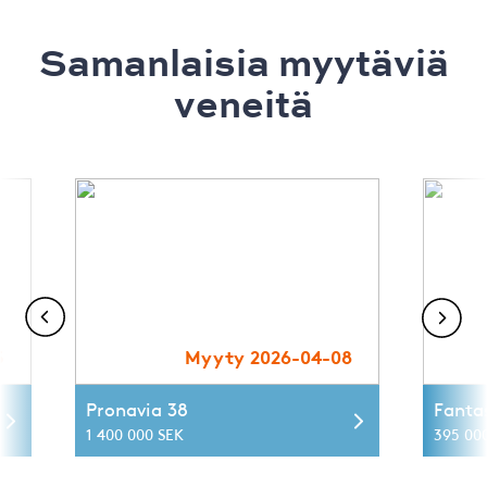
Samanlaisia ​​myytäviä
veneitä
5
Myyty 2026-04-08
Pronavia 38
Fanta
1 400 000 SEK
395 00