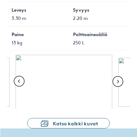
Leveys
Syvyys
3.30 m
2.20 m
Paino
Polttoainesäiliö
13 kg
250 L
Katso kaikki kuvat