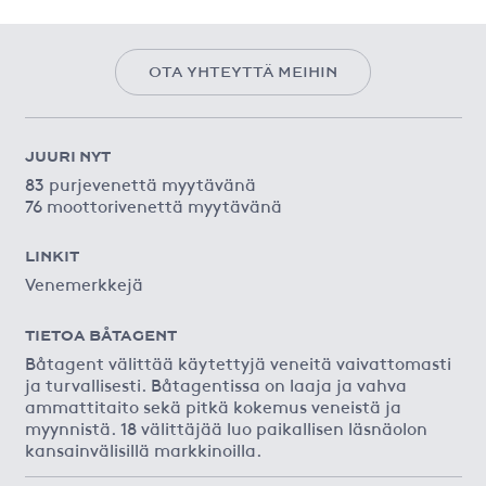
OTA YHTEYTTÄ MEIHIN
JUURI NYT
83 purjevenettä myytävänä
76 moottorivenettä myytävänä
LINKIT
Venemerkkejä
TIETOA BÅTAGENT
Båtagent välittää käytettyjä veneitä vaivattomasti
ja turvallisesti. Båtagentissa on laaja ja vahva
ammattitaito sekä pitkä kokemus veneistä ja
myynnistä. 18 välittäjää luo paikallisen läsnäolon
kansainvälisillä markkinoilla.