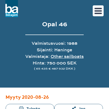
Opal 46
Valmistusvuosi: 1988
Sijainti: Haninge
Valmistaja:
Other sailboats
Hinta: 750 000 SEK
( 65 435 € 487 932 DKK )
Image gallery
Myyty 2020-08-26
Tulosta
Jaa