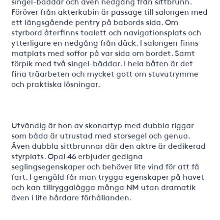
singel-bäddar och även nedgång från sittbrunn.
Föröver från akterkabin är passage till salongen med
ett längsgående pentry på babords sida. Om
styrbord återfinns toalett och navigationsplats och
ytterligare en nedgång från däck. I salongen finns
matplats med soffor på var sida om bordet. Samt
förpik med två singel-bäddar. I hela båten är det
fina träarbeten och mycket gott om stuvutrymme
och praktiska lösningar.
Utvändig är hon av skonartyp med dubbla riggar
som båda är utrustad med storsegel och genua.
Även dubbla sittbrunnar där den aktre är dedikerad
styrplats. Opal 46 erbjuder gedigna
seglingsegenskaper och behöver lite vind för att få
fart. I gengäld får man trygga egenskaper på havet
och kan tillryggalägga många NM utan dramatik
även i lite hårdare förhållanden.