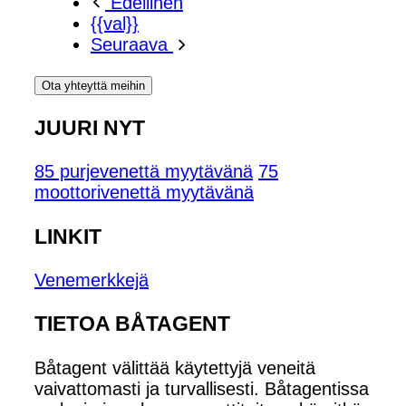
Edellinen
{{val}}
Seuraava
Ota yhteyttä meihin
JUURI NYT
85 purjevenettä myytävänä
75
moottorivenettä myytävänä
LINKIT
Venemerkkejä
TIETOA BÅTAGENT
Båtagent välittää käytettyjä veneitä
vaivattomasti ja turvallisesti. Båtagentissa