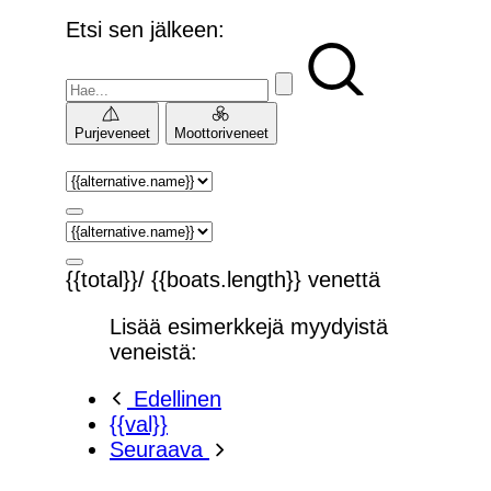
Etsi sen jälkeen:
Purjeveneet
Moottoriveneet
{{total}}/ {{boats.length}} venettä
Lisää esimerkkejä myydyistä
veneistä:
Edellinen
{{val}}
Seuraava