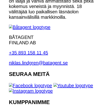
on laaja ja vahva ammattitaito sekä pitkä
kokemus veneistä ja myynnistä. 18
välittäjää luo paikallisen läsnäolon
kansainvälisillä markkinoilla.
BÅTAGENT
FINLAND AB
+35 893 158 11 45
niklas.lindgren@batagent.se
SEURAA MEITÄ
KUMPPANIMME