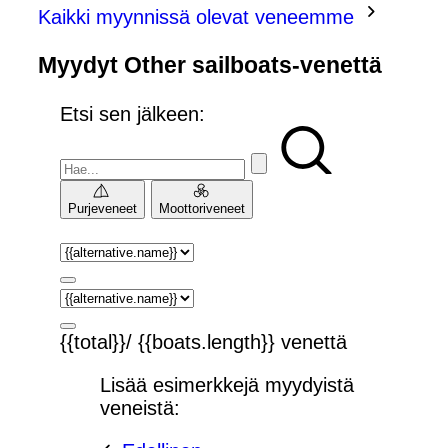
Kaikki myynnissä olevat veneemme
Myydyt Other sailboats-venettä
Etsi sen jälkeen:
Purjeveneet
Moottoriveneet
{{total}}/ {{boats.length}} venettä
Lisää esimerkkejä myydyistä
veneistä: