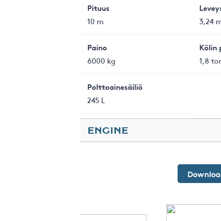
Pituus
Levey
10 m
3,24 
Paino
Kölin 
6000 kg
1,8 to
Polttoainesäiliö
245 L
ENGINE
Engine
Hp
Yanmar 3JH3E
39
Download