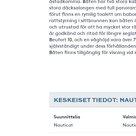
åstadkomma. Båten har två stora kabin
stora däcksalongen med full panoramu
förut finns en rymlig toalett om babo
rattstyrning i sittbrunnen kan båten 
och utrustad för att ha mycket stor r
är godkänd och ritad för längre segla
Beufort 10, och en våghöjd vara över 7
självständigt under dess förhållanden
Båten finns tillgänglig för visning vid 
KESKEISET TIEDOT: NAUT
Suunnittelia
Valmi
Nauticat
Nauti