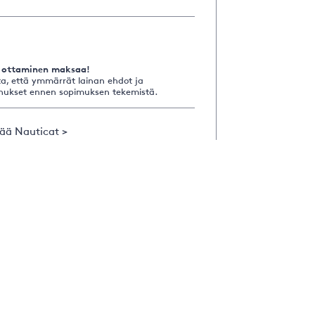
 ottaminen maksaa!
a, että ymmärrät lainan ehdot ja
nukset ennen sopimuksen tekemistä.
sää Nauticat >