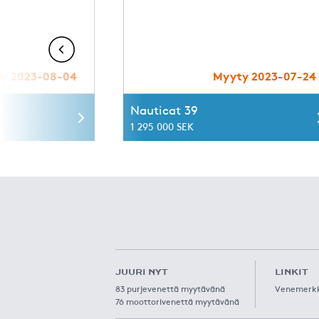
y 2023-08-04
Myyty 2023-07-24
Nauticat 39
1 295 000 SEK
JUURI NYT
LINKIT
83 purjevenettä myytävänä
Venemerk
76 moottorivenettä myytävänä