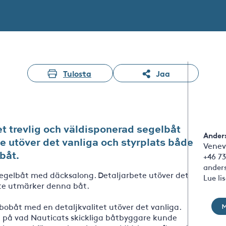
Tulosta
Jaa
t trevlig och väldisponerad segelbåt
Ander
 utöver det vanliga och styrplats både
Venev
båt.
+46 73
ander
segelbåt med däcksalong. Detaljarbete utöver det
Lue li
ute utmärker denna båt.
bobåt med en detaljkvalitet utöver det vanliga.
el på vad Nauticats skickliga båtbyggare kunde