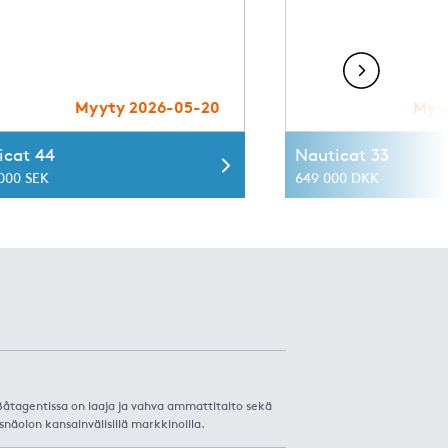
Myyty 2026-05-20
Myy
icat 44
Nauticat 33
 000 SEK
649 000 DKK
. Båtagentissa on laaja ja vahva ammattitaito sekä
snäolon kansainvälisillä markkinoilla.