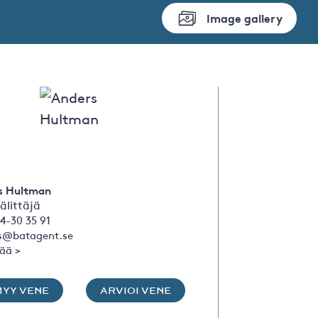
Image gallery
s Hultman
älittäjä
4-30 35 91
s@batagent.se
sää >
MYY VENE
ARVIOI VENE