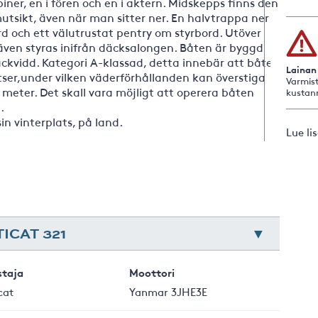
er, en i fören och en i aktern. Midskepps finns den
tsikt, även när man sitter ner. En halvtrappa ner
rd och ett välutrustat pentry om styrbord. Utöver
även styras inifrån däcksalongen. Båten är byggd
äckvidd. Kategori A-klassad, detta innebär att båten
Lainan
tser,under vilken väderförhållanden kan överstiga
Varmist
 meter. Det skall vara möjligt att operera båten
kustan
.
sin vinterplats, på land.
Lue li
ICAT 321
staja
Moottori
cat
Yanmar 3JHE3E