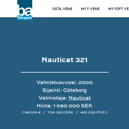
OSTA VENE
MYY VENE
MYYDYT VE
Nauticat 321
Valmistusvuosi: 2000
Sijainti: Göteborg
Valmistaja:
Nauticat
Hinta: 1 090 000 SEK
( 98 516 €
/
736 363 DKK
/
422 032 PLN )