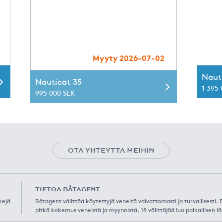
Myyty 2026-07-02
Naut
Nauticat 35
1 395
995 000 SEK
OTA YHTEYTTÄ MEIHIN
TIETOA BÅTAGENT
kejä
Båtagent välittää käytettyjä veneitä vaivattomasti ja turvallisesti
pitkä kokemus veneistä ja myynnistä. 18 välittäjää luo paikallisen lä