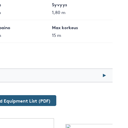
s
Syvyys
m
1,80 m
paino
Max korkeus
n
15 m
 Equipment List (PDF)