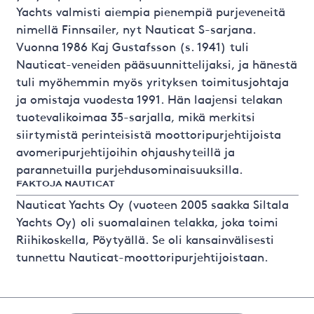
Yachts valmisti aiempia pienempiä purjeveneitä
nimellä Finnsailer, nyt Nauticat S-sarjana.
Vuonna 1986 Kaj Gustafsson (s. 1941) tuli
Nauticat-veneiden pääsuunnittelijaksi, ja hänestä
tuli myöhemmin myös yrityksen toimitusjohtaja
ja omistaja vuodesta 1991. Hän laajensi telakan
tuotevalikoimaa 35-sarjalla, mikä merkitsi
siirtymistä perinteisistä moottoripurjehtijoista
avomeripurjehtijoihin ohjaushyteillä ja
parannetuilla purjehdusominaisuuksilla.
FAKTOJA NAUTICAT
Nauticat Yachts Oy (vuoteen 2005 saakka Siltala
Yachts Oy) oli suomalainen telakka, joka toimi
Riihikoskella, Pöytyällä. Se oli kansainvälisesti
tunnettu Nauticat-moottoripurjehtijoistaan.