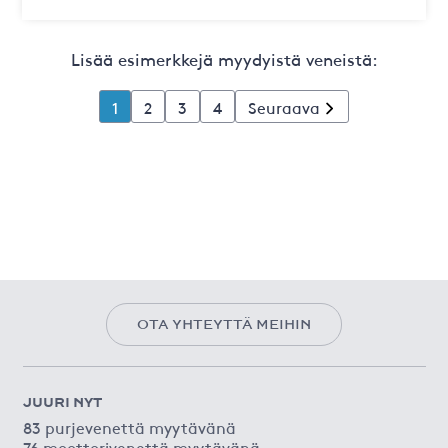
Lisää esimerkkejä myydyistä veneistä:
1
2
3
4
Seuraava
OTA YHTEYTTÄ MEIHIN
JUURI NYT
83 purjevenettä myytävänä
76 moottorivenettä myytävänä