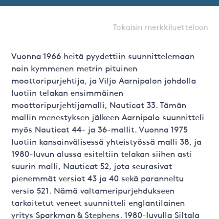
Takaisin merkkiluetteloon
Vuonna 1966 heitä pyydettiin suunnittelemaan
noin kymmenen metrin pituinen
moottoripurjehtija, ja Viljo Aarnipalon johdolla
luotiin telakan ensimmäinen
moottoripurjehtijamalli, Nauticat 33. Tämän
mallin menestyksen jälkeen Aarnipalo suunnitteli
myös Nauticat 44- ja 36-mallit. Vuonna 1975
luotiin kansainvälisessä yhteistyössä malli 38, ja
1980-luvun alussa esiteltiin telakan siihen asti
suurin malli, Nauticat 52, jota seurasivat
pienemmät versiot 43 ja 40 sekä paranneltu
versio 521. Nämä valtameripurjehdukseen
tarkoitetut veneet suunnitteli englantilainen
yritys Sparkman & Stephens. 1980-luvulla Siltala