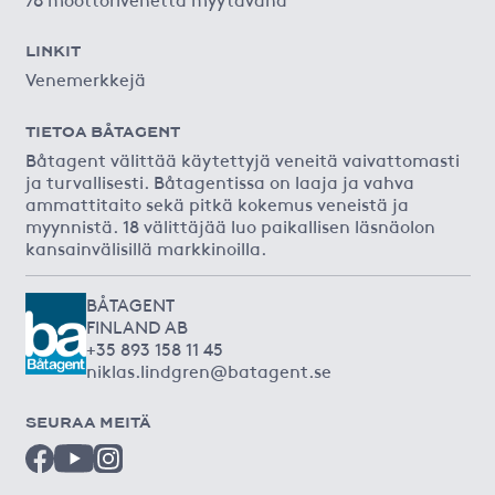
LINKIT
Venemerkkejä
TIETOA BÅTAGENT
Båtagent välittää käytettyjä veneitä vaivattomasti
ja turvallisesti. Båtagentissa on laaja ja vahva
ammattitaito sekä pitkä kokemus veneistä ja
myynnistä. 18 välittäjää luo paikallisen läsnäolon
kansainvälisillä markkinoilla.
BÅTAGENT
FINLAND AB
+35 893 158 11 45
niklas.lindgren@batagent.se
SEURAA MEITÄ