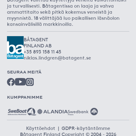
ja turvallisesti. Båtagentissa on laaja ja vahva
ammattitaito sekä pitkä kokemus veneistä ja
myynnistä. 18 välittäjää luo paikallisen läsnäolon
kansainvälisillä markkinoilla.
BÅTAGENT
FINLAND AB
+35 893 158 11 45
niklas.lindgren@batagent.se
SEURAA MEITÄ
KUMPPANIMME
Käyttöehdot
|
GDPR-käytäntömme
Båtagent Finland Copyright © 2004 - 2026