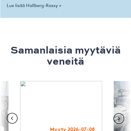
Lue lisää Hallberg-Rassy >
Samanlaisia ​​myytäviä
veneitä
1
Myyty 2026-07-08