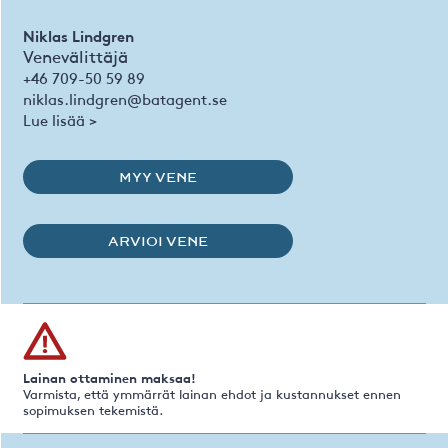
Niklas Lindgren
Venevälittäjä
+46 709-50 59 89
niklas.lindgren@batagent.se
Lue lisää >
MYY VENE
ARVIOI VENE
Lainan ottaminen maksaa!
Varmista, että ymmärrät lainan ehdot ja kustannukset ennen
sopimuksen tekemistä.