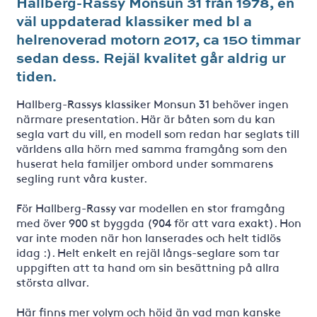
Hallberg-Rassy Monsun 31 från 1978, en
väl uppdaterad klassiker med bl a
helrenoverad motorn 2017, ca 150 timmar
sedan dess. Rejäl kvalitet går aldrig ur
tiden.
Hallberg-Rassys klassiker Monsun 31 behöver ingen
närmare presentation. Här är båten som du kan
segla vart du vill, en modell som redan har seglats till
världens alla hörn med samma framgång som den
huserat hela familjer ombord under sommarens
segling runt våra kuster.
För Hallberg-Rassy var modellen en stor framgång
med över 900 st byggda (904 för att vara exakt). Hon
var inte moden när hon lanserades och helt tidlös
idag :). Helt enkelt en rejäl långs-seglare som tar
uppgiften att ta hand om sin besättning på allra
största allvar.
Här finns mer volym och höjd än vad man kanske