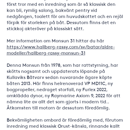
först tror med en inredning som är så klassisk den
kan bli, rymlig salong, bakvänt pentry vid
nedgången, toalett för om huvudskottet och en rejäl
förpik för storleken på båt. Dessutom finns det en
stickkoj akteröver på klassiskt sätt.
Mer information om Monsun 31 hittar du här
https://www.hallberg-rassy.com/sv/batar/aldre-
modeller/hallberg-rassy-monsun-31
Denna Monsun från 1978, som har rattstyrning, har
skötts nogsamt och uppdaterats löpande på
Kullaviks Båtvarv sedan nuvarande ägare köpte
båten 2013. Här finns helrenoverad VP MD11C, ny
bogpropeller, nedraget storfall, ny Furlex 2022,
omklädda dynor, ny Raymarine Axiom 9, 2022 för att
nämna lite av allt det som gjorts i modern tid..
Åtkomsten till motorn är dessutom föredömlig.
Bekvämligheten ombord är föredömlig med, förutom
inredning med klassisk Orust-känsla, rinnande kallt