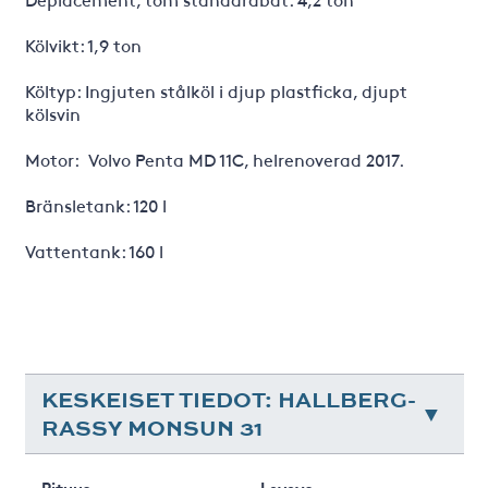
Kölvikt: 1,9 ton
Költyp: Ingjuten stålköl i djup plastficka, djupt
kölsvin
Motor: Volvo Penta MD 11C, helrenoverad 2017.
Bränsletank: 120 l
Vattentank: 160 l
KESKEISET TIEDOT: HALLBERG-
RASSY MONSUN 31
Pituus
Leveys