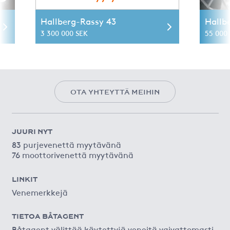
Hallberg-Rassy 43
Hallb
3 300 000 SEK
55 000 
OTA YHTEYTTÄ MEIHIN
JUURI NYT
83 purjevenettä myytävänä
76 moottorivenettä myytävänä
LINKIT
Venemerkkejä
TIETOA BÅTAGENT
Båtagent välittää käytettyjä veneitä vaivattomasti