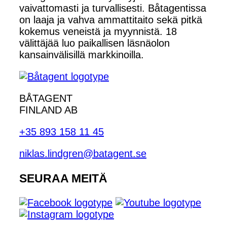
vaivattomasti ja turvallisesti. Båtagentissa
on laaja ja vahva ammattitaito sekä pitkä
kokemus veneistä ja myynnistä. 18
välittäjää luo paikallisen läsnäolon
kansainvälisillä markkinoilla.
BÅTAGENT
FINLAND AB
+35 893 158 11 45
niklas.lindgren@batagent.se
SEURAA MEITÄ