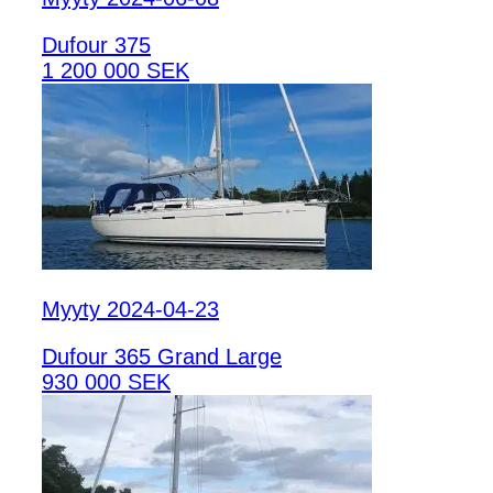
Dufour 375
1 200 000 SEK
Myyty 2024-04-23
Dufour 365 Grand Large
930 000 SEK