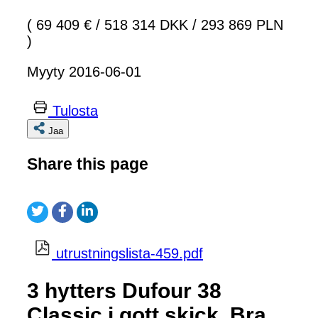
( 69 409 €
/
518 314 DKK
/
293 869 PLN
)
Myyty 2016-06-01
Tulosta
Jaa
Share this page
utrustningslista-459.pdf
3 hytters Dufour 38
Classic i gott skick. Bra