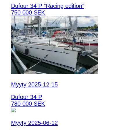
Dufour 34 P ”Racing edition”
750 000 SEK
Myyty 2025-12-15
Dufour 34 P
780 000 SEK
Myyty 2025-06-12