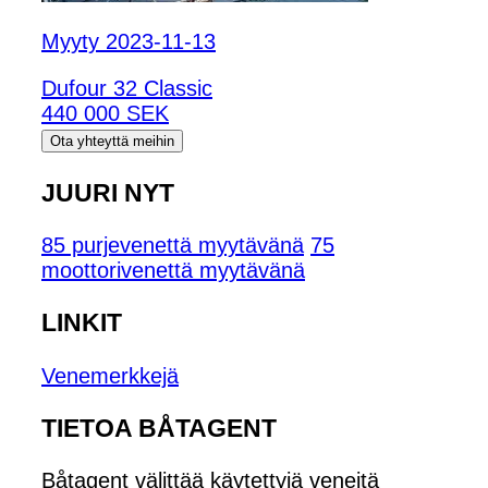
Myyty 2023-11-13
Dufour 32 Classic
440 000 SEK
Ota yhteyttä meihin
JUURI NYT
85 purjevenettä myytävänä
75
moottorivenettä myytävänä
LINKIT
Venemerkkejä
TIETOA BÅTAGENT
Båtagent välittää käytettyjä veneitä