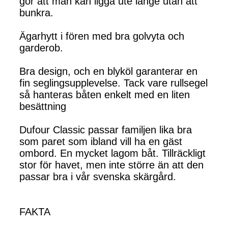
gör att man kan ligga ute länge utan att
bunkra.
Ägarhytt i fören med bra golvyta och
garderob.
Bra design, och en blyköl garanterar en
fin seglingsupplevelse. Tack vare rullsegel
så hanteras båten enkelt med en liten
besättning
Dufour Classic passar familjen lika bra
som paret som ibland vill ha en gäst
ombord. En mycket lagom båt. Tillräckligt
stor för havet, men inte större än att den
passar bra i vår svenska skärgård.
FAKTA