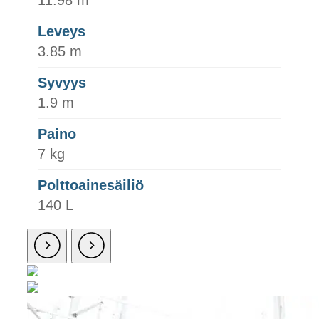
11.98 m
Leveys
3.85 m
Syvyys
1.9 m
Paino
7 kg
Polttoainesäiliö
140 L