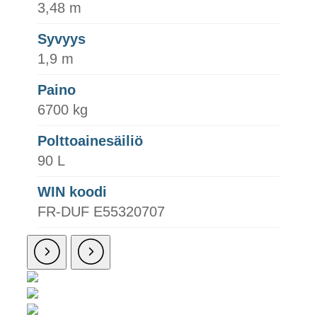
3,48 m
Syvyys
1,9 m
Paino
6700 kg
Polttoainesäiliö
90 L
WIN koodi
FR-DUF E55320707