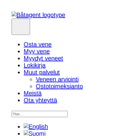
Osta vene
Myy vene
Myydyt veneet
Lokikirja
Muut palvelut
Veneen arviointi
Ostotoimeksianto
Meistä
Ota yhteyttä