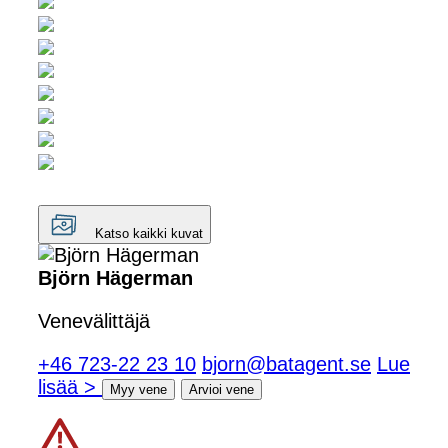
Katso kaikki kuvat
Björn Hägerman
Venevälittäjä
+46 723-22 23 10
bjorn@batagent.se
Lue
lisää >
Myy vene
Arvioi vene