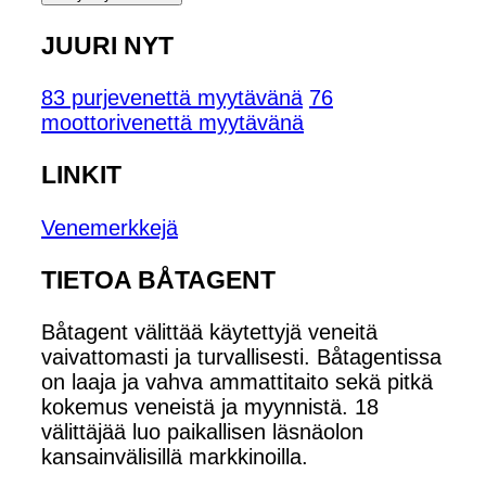
JUURI NYT
83 purjevenettä myytävänä
76
moottorivenettä myytävänä
LINKIT
Venemerkkejä
TIETOA BÅTAGENT
Båtagent välittää käytettyjä veneitä
vaivattomasti ja turvallisesti. Båtagentissa
on laaja ja vahva ammattitaito sekä pitkä
kokemus veneistä ja myynnistä. 18
välittäjää luo paikallisen läsnäolon
kansainvälisillä markkinoilla.