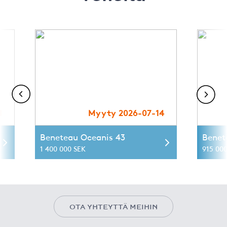
1
Myyty 2026-07-14
Beneteau Oceanis 43
Benet
1 400 000 SEK
915 00
OTA YHTEYTTÄ MEIHIN