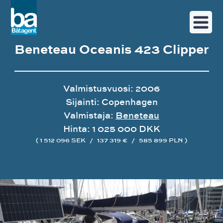
Beneteau Oceanis 423 Clipper
Valmistusvuosi: 2006
Sijainti: Copenhagen
Valmistaja:
Beneteau
Hinta: 1 025 000 DKK
( 1 512 096 SEK
/
137 319 €
/
585 899 PLN )