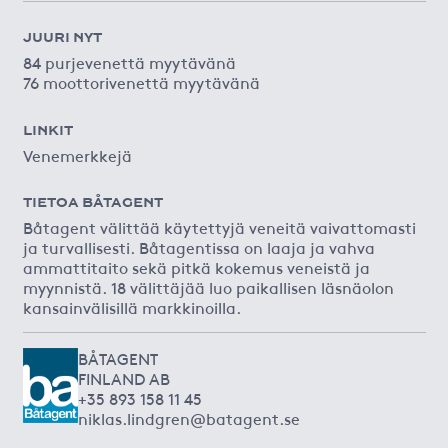
JUURI NYT
84 purjevenettä myytävänä
76 moottorivenettä myytävänä
LINKIT
Venemerkkejä
TIETOA BÅTAGENT
Båtagent välittää käytettyjä veneitä vaivattomasti
ja turvallisesti. Båtagentissa on laaja ja vahva
ammattitaito sekä pitkä kokemus veneistä ja
myynnistä. 18 välittäjää luo paikallisen läsnäolon
kansainvälisillä markkinoilla.
BÅTAGENT
FINLAND AB
+35 893 158 11 45
niklas.lindgren@batagent.se