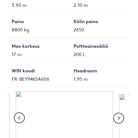
3.90 m
2.10 m
Paino
Kölin paino
8800 kg
2650
Max korkeus
Polttoainesäiliö
17 m
200 L
WIN koodi
Headroom
FR-BEY9465A606
1.95 m