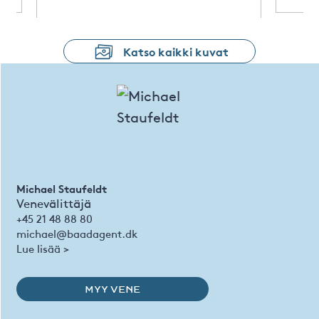
Katso kaikki kuvat
Michael Staufeldt
Venevälittäjä
+45 21 48 88 80
michael@baadagent.dk
Lue lisää >
MYY VENE