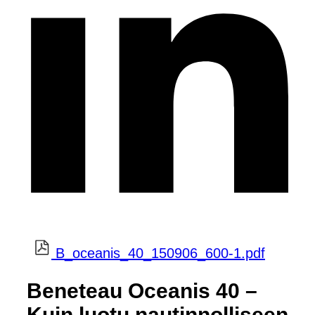
B_oceanis_40_150906_600-1.pdf
Beneteau Oceanis 40 –
Kuin luotu nautinnolliseen