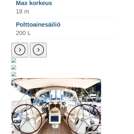
Max korkeus
18 m
Polttoainesäiliö
200 L