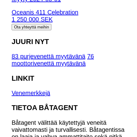
Oceanis 411 Celebration
1 250 000 SEK
Ota yhteyttä meihin
JUURI NYT
83 purjevenettä myytävänä
76
moottorivenettä myytävänä
LINKIT
Venemerkkejä
TIETOA BÅTAGENT
Båtagent välittää käytettyjä veneitä
vaivattomasti ja turvallisesti. Båtagentissa
on laaja ja vahva ammattitaito sekä pitkä