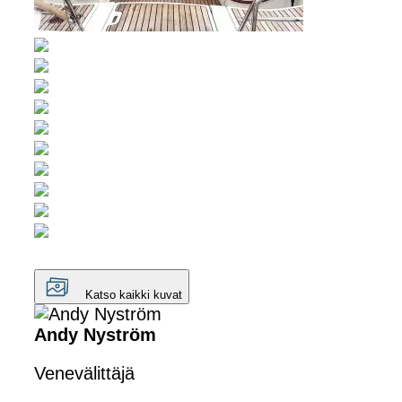
Katso kaikki kuvat
Andy Nyström
Venevälittäjä