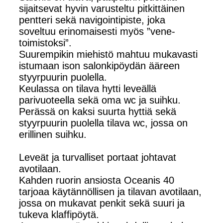
sijaitsevat hyvin varusteltu pitkittäinen
pentteri sekä navigointipiste, joka
soveltuu erinomaisesti myös ”vene-
toimistoksi”.
Suurempikin miehistö mahtuu mukavasti
istumaan ison salonkipöydän ääreen
styyrpuurin puolella.
Keulassa on tilava hytti leveällä
parivuoteella sekä oma wc ja suihku.
Perässä on kaksi suurta hyttiä sekä
styyrpuurin puolella tilava wc, jossa on
erillinen suihku.
Leveät ja turvalliset portaat johtavat
avotilaan.
Kahden ruorin ansiosta Oceanis 40
tarjoaa käytännöllisen ja tilavan avotilaan,
jossa on mukavat penkit sekä suuri ja
tukeva klaffipöytä.