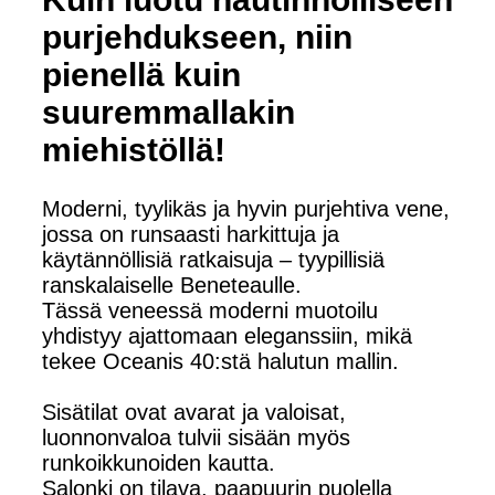
purjehdukseen, niin
pienellä kuin
suuremmallakin
miehistöllä!
Moderni, tyylikäs ja hyvin purjehtiva vene,
jossa on runsaasti harkittuja ja
käytännöllisiä ratkaisuja – tyypillisiä
ranskalaiselle Beneteaulle.
Tässä veneessä moderni muotoilu
yhdistyy ajattomaan eleganssiin, mikä
tekee Oceanis 40:stä halutun mallin.
Sisätilat ovat avarat ja valoisat,
luonnonvaloa tulvii sisään myös
runkoikkunoiden kautta.
Salonki on tilava, paapuurin puolella