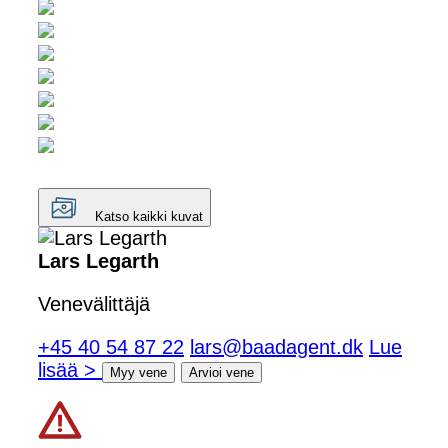
Katso kaikki kuvat
Lars Legarth
Venevälittäjä
+45 40 54 87 22
lars@baadagent.dk
Lue
lisää >
Myy vene
Arvioi vene