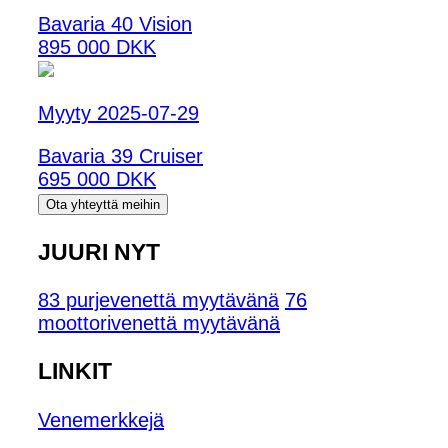
Bavaria 40 Vision
895 000 DKK
Myyty 2025-07-29
Bavaria 39 Cruiser
695 000 DKK
Ota yhteyttä meihin
JUURI NYT
83 purjevenettä myytävänä
76
moottorivenettä myytävänä
LINKIT
Venemerkkejä