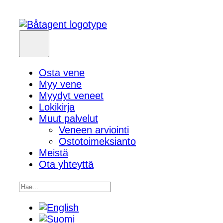
Osta vene
Myy vene
Myydyt veneet
Lokikirja
Muut palvelut
Veneen arviointi
Ostotoimeksianto
Meistä
Ota yhteyttä