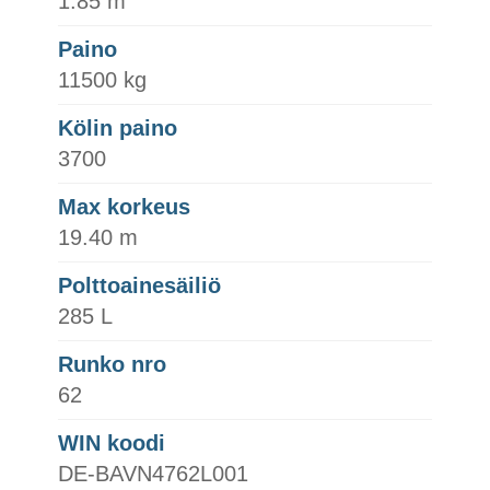
1.85 m
Paino
11500 kg
Kölin paino
3700
Max korkeus
19.40 m
Polttoainesäiliö
285 L
Runko nro
62
WIN koodi
DE-BAVN4762L001