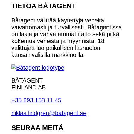
TIETOA BÅTAGENT
Båtagent välittää käytettyjä veneitä
vaivattomasti ja turvallisesti. Båtagentissa
on laaja ja vahva ammattitaito sekä pitkä
kokemus veneistä ja myynnistä. 18
välittäjää luo paikallisen läsnäolon
kansainvälisillä markkinoilla.
BÅTAGENT
FINLAND AB
+35 893 158 11 45
niklas.lindgren@batagent.se
SEURAA MEITÄ