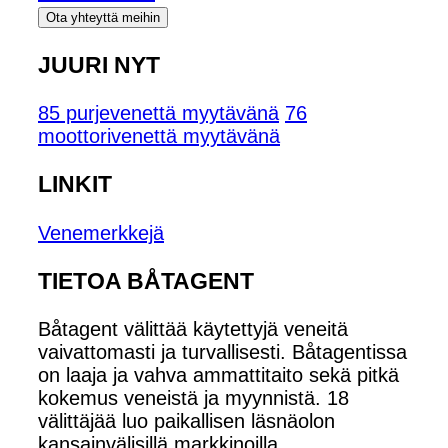
Ota yhteyttä meihin
JUURI NYT
85 purjevenettä myytävänä
76
moottorivenettä myytävänä
LINKIT
Venemerkkejä
TIETOA BÅTAGENT
Båtagent välittää käytettyjä veneitä
vaivattomasti ja turvallisesti. Båtagentissa
on laaja ja vahva ammattitaito sekä pitkä
kokemus veneistä ja myynnistä. 18
välittäjää luo paikallisen läsnäolon
kansainvälisillä markkinoilla.