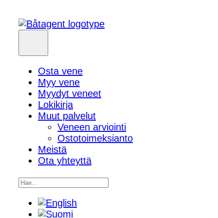
Osta vene
Myy vene
Myydyt veneet
Lokikirja
Muut palvelut
Veneen arviointi
Ostotoimeksianto
Meistä
Ota yhteyttä