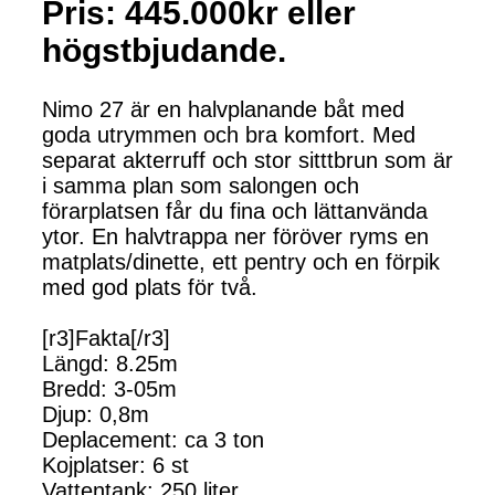
Pris: 445.000kr eller
högstbjudande.
Nimo 27 är en halvplanande båt med
goda utrymmen och bra komfort. Med
separat akterruff och stor sitttbrun som är
i samma plan som salongen och
förarplatsen får du fina och lättanvända
ytor. En halvtrappa ner föröver ryms en
matplats/dinette, ett pentry och en förpik
med god plats för två.
[r3]Fakta[/r3]
Längd: 8.25m
Bredd: 3-05m
Djup: 0,8m
Deplacement: ca 3 ton
Kojplatser: 6 st
Vattentank: 250 liter