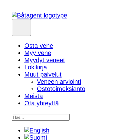
Osta vene
Myy vene
Myydyt veneet
Lokikirja
Muut palvelut
Veneen arviointi
Ostotoimeksianto
Meistä
Ota yhteyttä