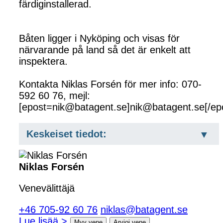
färdiginstallerad.
Båten ligger i Nyköping och visas för
närvarande på land så det är enkelt att
inspektera.
Kontakta Niklas Forsén för mer info: 070-
592 60 76, mejl:
[epost=nik@batagent.se]nik@batagent.se[/ep
Keskeiset tiedot:
Niklas Forsén
Venevälittäjä
+46 705-92 60 76
niklas@batagent.se
Lue lisää >
Myy vene
Arvioi vene