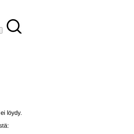
ei löydy.
stä: