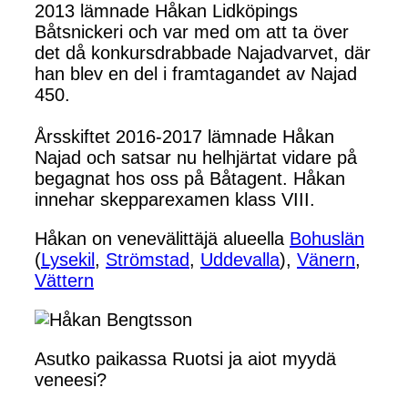
2013 lämnade Håkan Lidköpings
Båtsnickeri och var med om att ta över
det då konkursdrabbade Najadvarvet, där
han blev en del i framtagandet av Najad
450.
Årsskiftet 2016-2017 lämnade Håkan
Najad och satsar nu helhjärtat vidare på
begagnat hos oss på Båtagent. Håkan
innehar skepparexamen klass VIII.
Håkan on venevälittäjä alueella
Bohuslän
(
Lysekil
,
Strömstad
,
Uddevalla
),
Vänern
,
Vättern
Asutko paikassa Ruotsi ja aiot myydä
veneesi?