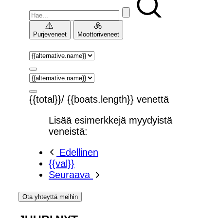
Purjeveneet
Moottoriveneet
{{total}}/ {{boats.length}} venettä
Lisää esimerkkejä myydyistä
veneistä:
Edellinen
{{val}}
Seuraava
Ota yhteyttä meihin