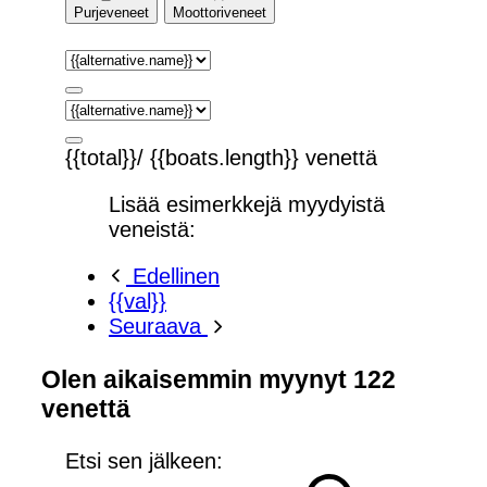
Purjeveneet
Moottoriveneet
{{total}}/ {{boats.length}} venettä
Lisää esimerkkejä myydyistä
veneistä:
Edellinen
{{val}}
Seuraava
Olen aikaisemmin myynyt 122
venettä
Etsi sen jälkeen: