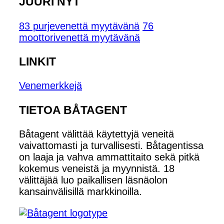
JUURI NYT
83 purjevenettä myytävänä
76
moottorivenettä myytävänä
LINKIT
Venemerkkejä
TIETOA BÅTAGENT
Båtagent välittää käytettyjä veneitä
vaivattomasti ja turvallisesti. Båtagentissa
on laaja ja vahva ammattitaito sekä pitkä
kokemus veneistä ja myynnistä. 18
välittäjää luo paikallisen läsnäolon
kansainvälisillä markkinoilla.