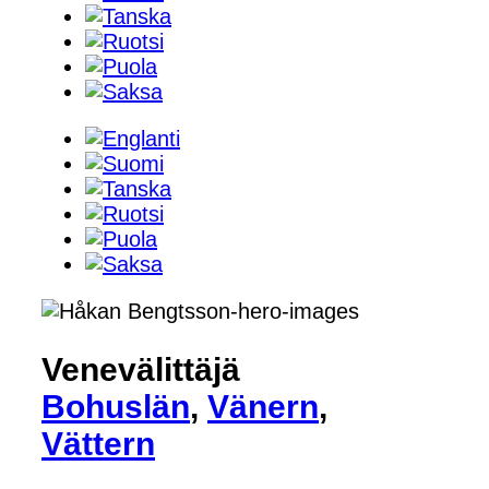
Venevälittäjä
Bohuslän
,
Vänern
,
Vättern