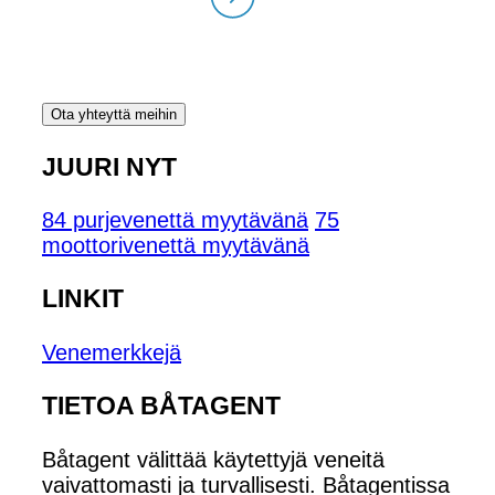
Ota yhteyttä meihin
JUURI NYT
84 purjevenettä myytävänä
75
moottorivenettä myytävänä
LINKIT
Venemerkkejä
TIETOA BÅTAGENT
Båtagent välittää käytettyjä veneitä
vaivattomasti ja turvallisesti. Båtagentissa