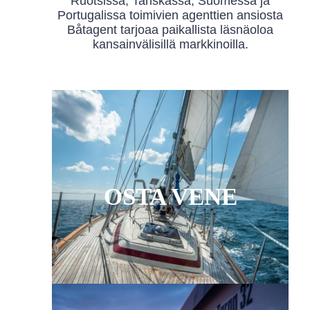
Ruotsissa, Tanskassa, Suomessa ja
Portugalissa toimivien agenttien ansiosta
Båtagent tarjoaa paikallista läsnäoloa
kansainvälisillä markkinoilla.
OSTA VENE