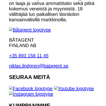
on laaja ja vahva ammattitaito sekä pitkä
kokemus veneistä ja myynnistä. 18
välittäjää luo paikallisen läsnäolon
kansainvälisillä markkinoilla.
BÅTAGENT
FINLAND AB
+35 893 158 11 45
niklas.lindgren@batagent.se
SEURAA MEITÄ
KUMPPANIMME