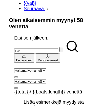
{{val}}
Seuraava
Olen aikaisemmin myynyt 58
venettä
Etsi sen jälkeen:
Purjeveneet
Moottoriveneet
{{total}}/ {{boats.length}} venettä
Lisää esimerkkejä myydyistä