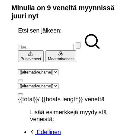
Minulla on 9 veneitä myynnissä
juuri nyt
Etsi sen jälkeen:
Purjeveneet
Moottoriveneet
{{total}}/ {{boats.length}} venettä
Lisää esimerkkejä myydyistä
veneistä:
Edellinen