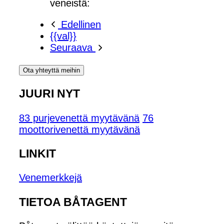
veneistä:
Edellinen
{{val}}
Seuraava
Ota yhteyttä meihin
JUURI NYT
83 purjevenettä myytävänä
76
moottorivenettä myytävänä
LINKIT
Venemerkkejä
TIETOA BÅTAGENT