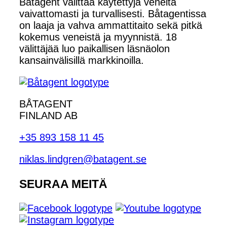
Båtagent välittää käytettyjä veneitä
vaivattomasti ja turvallisesti. Båtagentissa
on laaja ja vahva ammattitaito sekä pitkä
kokemus veneistä ja myynnistä. 18
välittäjää luo paikallisen läsnäolon
kansainvälisillä markkinoilla.
BÅTAGENT
FINLAND AB
+35 893 158 11 45
niklas.lindgren@batagent.se
SEURAA MEITÄ