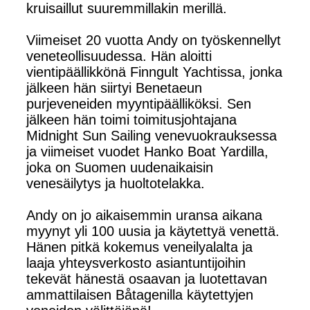
kruisaillut suuremmillakin merillä.
Viimeiset 20 vuotta Andy on työskennellyt
veneteollisuudessa. Hän aloitti
vientipäällikkönä Finngult Yachtissa, jonka
jälkeen hän siirtyi Benetaeun
purjeveneiden myyntipäälliköksi. Sen
jälkeen hän toimi toimitusjohtajana
Midnight Sun Sailing venevuokrauksessa
ja viimeiset vuodet Hanko Boat Yardilla,
joka on Suomen uudenaikaisin
venesäilytys ja huoltotelakka.
Andy on jo aikaisemmin uransa aikana
myynyt yli 100 uusia ja käytettyä venettä.
Hänen pitkä kokemus veneilyalalta ja
laaja yhteysverkosto asiantuntijoihin
tekevät hänestä osaavan ja luotettavan
ammattilaisen Båtagenilla käytettyjen