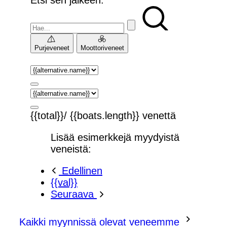
Purjeveneet
Moottoriveneet
{{total}}/ {{boats.length}} venettä
Lisää esimerkkejä myydyistä
veneistä:
Edellinen
{{val}}
Seuraava
Kaikki myynnissä olevat veneemme