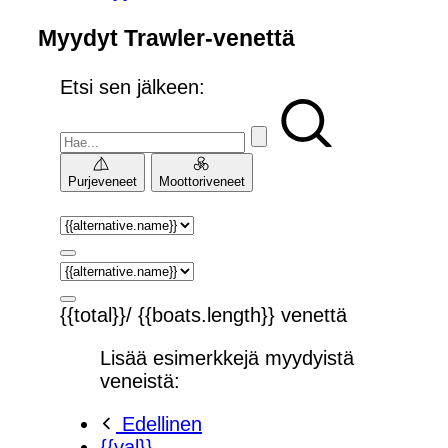
Myydyt Trawler-venettä
Etsi sen jälkeen:
Purjeveneet
Moottoriveneet
{{total}}/ {{boats.length}} venettä
Lisää esimerkkejä myydyistä
veneistä:
Edellinen
{{val}}