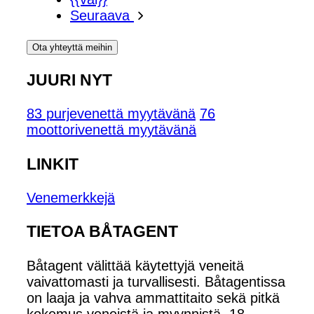
Seuraava
Ota yhteyttä meihin
JUURI NYT
83 purjevenettä myytävänä
76
moottorivenettä myytävänä
LINKIT
Venemerkkejä
TIETOA BÅTAGENT
Båtagent välittää käytettyjä veneitä
vaivattomasti ja turvallisesti. Båtagentissa
on laaja ja vahva ammattitaito sekä pitkä
kokemus veneistä ja myynnistä. 18