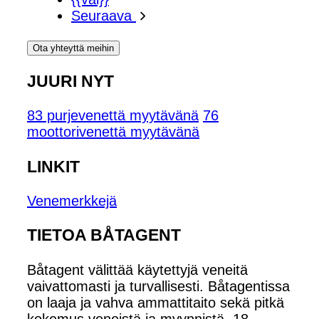
Seuraava
Ota yhteyttä meihin
JUURI NYT
83 purjevenettä myytävänä
76
moottorivenettä myytävänä
LINKIT
Venemerkkejä
TIETOA BÅTAGENT
Båtagent välittää käytettyjä veneitä
vaivattomasti ja turvallisesti. Båtagentissa
on laaja ja vahva ammattitaito sekä pitkä
kokemus veneistä ja myynnistä. 18