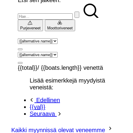
Purjeveneet
Moottoriveneet
{{total}}/ {{boats.length}} venettä
Lisää esimerkkejä myydyistä
veneistä:
Edellinen
{{val}}
Seuraava
Kaikki myynnissä olevat veneemme