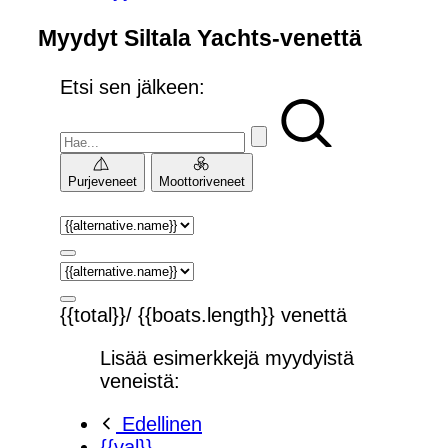
Myydyt Siltala Yachts-venettä
Etsi sen jälkeen:
Purjeveneet
Moottoriveneet
{{total}}/ {{boats.length}} venettä
Lisää esimerkkejä myydyistä
veneistä:
Edellinen
{{val}}