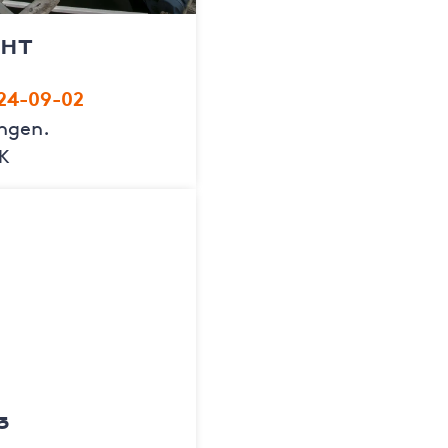
 HT
24-09-02
ingen.
EK
5