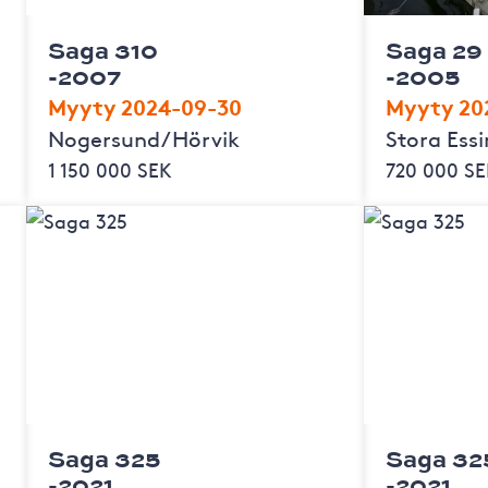
Saga 310
Saga 29
-2007
-2005
Myyty 2024-09-30
Myyty 20
Nogersund/Hörvik
Stora Ess
1 150 000 SEK
720 000 S
Saga 325
Saga 32
-2021
-2021