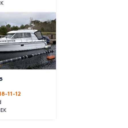
EK
5
8-11-12
d
SEK