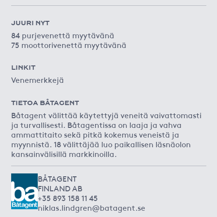
JUURI NYT
84 purjevenettä myytävänä
75 moottorivenettä myytävänä
LINKIT
Venemerkkejä
TIETOA BÅTAGENT
Båtagent välittää käytettyjä veneitä vaivattomasti
ja turvallisesti. Båtagentissa on laaja ja vahva
ammattitaito sekä pitkä kokemus veneistä ja
myynnistä. 18 välittäjää luo paikallisen läsnäolon
kansainvälisillä markkinoilla.
BÅTAGENT
FINLAND AB
+35 893 158 11 45
niklas.lindgren@batagent.se