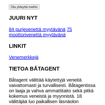
Ota yhteyttä meihin
JUURI NYT
84 purjevenettä myytävänä
75
moottorivenettä myytävänä
LINKIT
Venemerkkejä
TIETOA BÅTAGENT
Båtagent välittää käytettyjä veneitä
vaivattomasti ja turvallisesti. Båtagentissa
on laaja ja vahva ammattitaito sekä pitkä
kokemus veneistä ja myynnistä. 18
välittäjää luo paikallisen läsnäolon