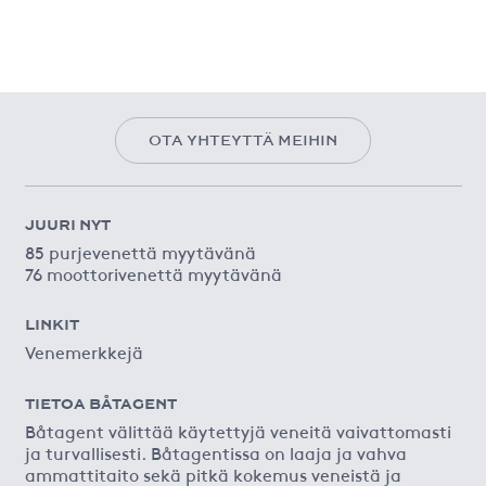
OTA YHTEYTTÄ MEIHIN
JUURI NYT
85 purjevenettä myytävänä
76 moottorivenettä myytävänä
LINKIT
Venemerkkejä
TIETOA BÅTAGENT
Båtagent välittää käytettyjä veneitä vaivattomasti
ja turvallisesti. Båtagentissa on laaja ja vahva
ammattitaito sekä pitkä kokemus veneistä ja