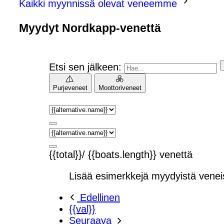
Kaikki myynnissä olevat veneemme
Myydyt Nordkapp-venettä
Etsi sen jälkeen:
Purjeveneet
Moottoriveneet
{{total}}/ {{boats.length}} venettä
Lisää esimerkkejä myydyistä venei
Edellinen
{{val}}
Seuraava