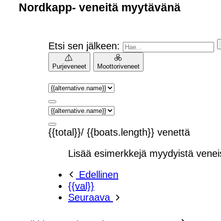
Nordkapp- veneitä myytävänä
Etsi sen jälkeen:
Purjeveneet
Moottoriveneet
{{total}}/ {{boats.length}} venettä
Lisää esimerkkejä myydyistä venei
Edellinen
{{val}}
Seuraava