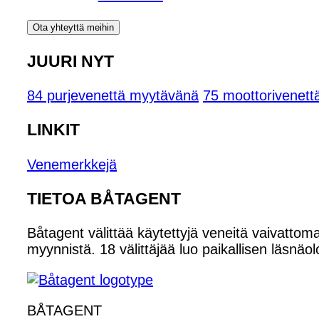
Ota yhteyttä meihin
JUURI NYT
84 purjevenettä myytävänä
75 moottorivenet
LINKIT
Venemerkkejä
TIETOA BÅTAGENT
Båtagent välittää käytettyjä veneitä vaivattoma
myynnistä. 18 välittäjää luo paikallisen läsnäol
BÅTAGENT