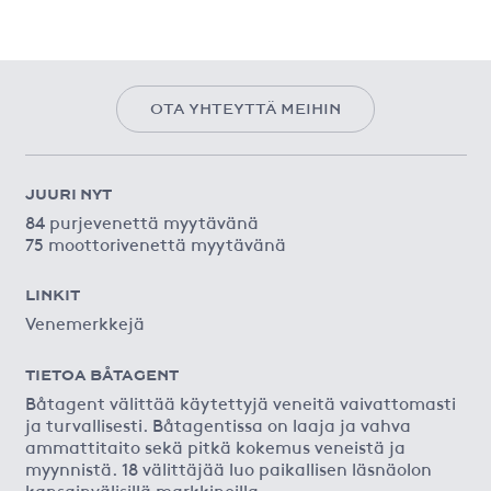
OTA YHTEYTTÄ MEIHIN
JUURI NYT
84 purjevenettä myytävänä
75 moottorivenettä myytävänä
LINKIT
Venemerkkejä
TIETOA BÅTAGENT
Båtagent välittää käytettyjä veneitä vaivattomasti
ja turvallisesti. Båtagentissa on laaja ja vahva
ammattitaito sekä pitkä kokemus veneistä ja
myynnistä. 18 välittäjää luo paikallisen läsnäolon
kansainvälisillä markkinoilla.