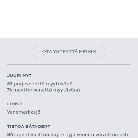
OTA YHTEYTTÄ MEIHIN
JUURI NYT
83 purjevenettä myytävänä
76 moottorivenettä myytävänä
LINKIT
Venemerkkejä
TIETOA BÅTAGENT
Båtagent välittää käytettyjä veneitä vaivattomasti