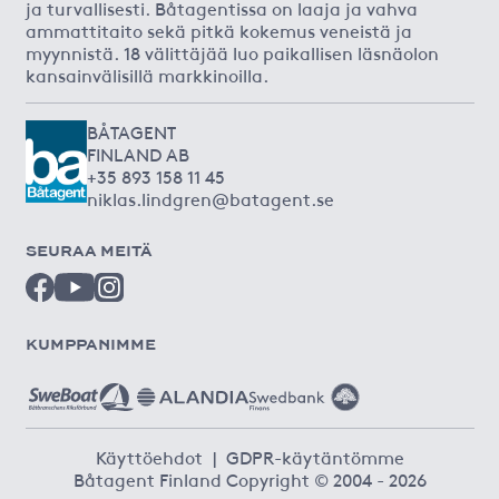
ja turvallisesti. Båtagentissa on laaja ja vahva
ammattitaito sekä pitkä kokemus veneistä ja
myynnistä. 18 välittäjää luo paikallisen läsnäolon
kansainvälisillä markkinoilla.
BÅTAGENT
FINLAND AB
+35 893 158 11 45
niklas.lindgren@batagent.se
SEURAA MEITÄ
KUMPPANIMME
Käyttöehdot
|
GDPR-käytäntömme
Båtagent Finland Copyright © 2004 - 2026