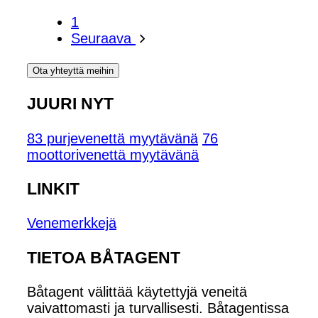
1
Seuraava
Ota yhteyttä meihin
JUURI NYT
83 purjevenettä myytävänä
76
moottorivenettä myytävänä
LINKIT
Venemerkkejä
TIETOA BÅTAGENT
Båtagent välittää käytettyjä veneitä
vaivattomasti ja turvallisesti. Båtagentissa