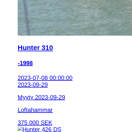
Hunter 310
-1998
2023-07-08 00:00:00
2023-09-29
Myyty 2023-09-29
Loftahammar
375 000 SEK