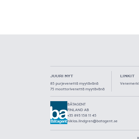
JUURI NYT
LINKIT
85 purjevenettä myytävänä
Venemerk
75 moottorivenettä myytävänä
BÅTAGENT
FINLAND AB
+35 893 158 11 45
niklas.lindgren@batagent.se