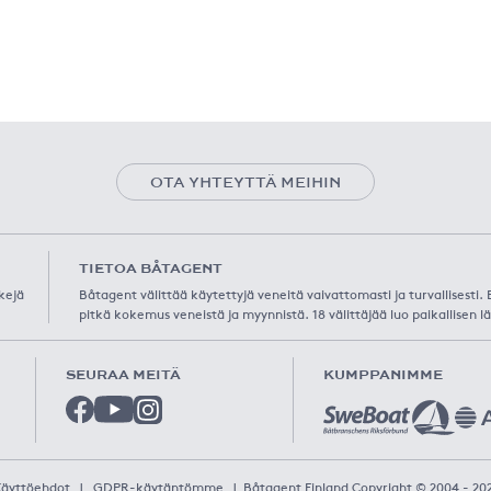
OTA YHTEYTTÄ MEIHIN
TIETOA BÅTAGENT
kejä
Båtagent välittää käytettyjä veneitä vaivattomasti ja turvallisesti
pitkä kokemus veneistä ja myynnistä. 18 välittäjää luo paikallisen lä
SEURAA MEITÄ
KUMPPANIMME
Käyttöehdot
|
GDPR-käytäntömme
|
Båtagent Finland Copyright © 2004 - 20