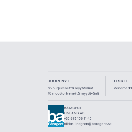
JUURI NYT
LINKIT
83 purjevenettä myytävänä
Venemerk
76 moottorivenettä myytävänä
BÅTAGENT
FINLAND AB
+35 893 158 11 45
niklas.lindgren@batagent.se