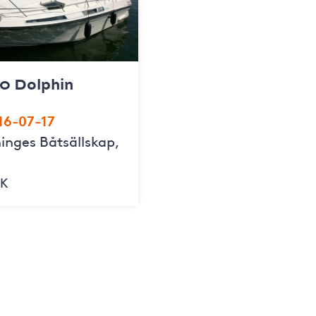
0 Dolphin
16-07-17
inges Båtsällskap,
EK