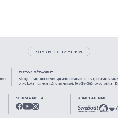
OTA YHTEYTTÄ MEIHIN
TIETOA BÅTAGENT
kejä
Båtagent välittää käytettyjä veneitä vaivattomasti ja turvallisesti
pitkä kokemus veneistä ja myynnistä. 18 välittäjää luo paikallisen lä
SEURAA MEITÄ
KUMPPANIMME