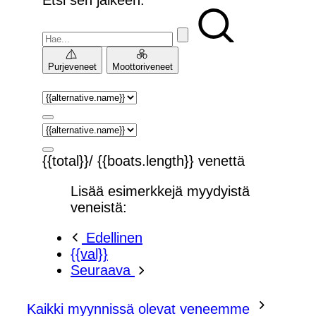
Purjeveneet
Moottoriveneet
{{total}}/ {{boats.length}} venettä
Lisää esimerkkejä myydyistä
veneistä:
Edellinen
{{val}}
Seuraava
Kaikki myynnissä olevat veneemme