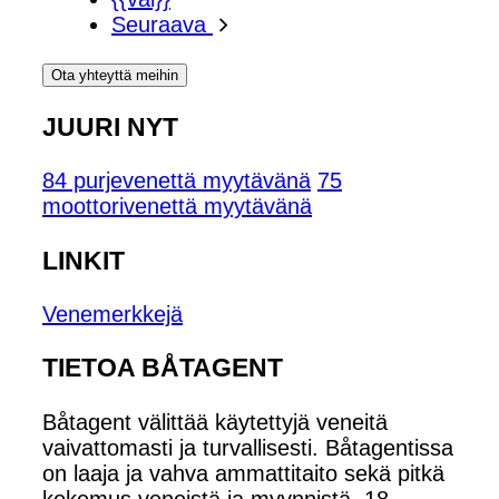
Seuraava
Ota yhteyttä meihin
JUURI NYT
84 purjevenettä myytävänä
75
moottorivenettä myytävänä
LINKIT
Venemerkkejä
TIETOA BÅTAGENT
Båtagent välittää käytettyjä veneitä
vaivattomasti ja turvallisesti. Båtagentissa
on laaja ja vahva ammattitaito sekä pitkä
kokemus veneistä ja myynnistä. 18