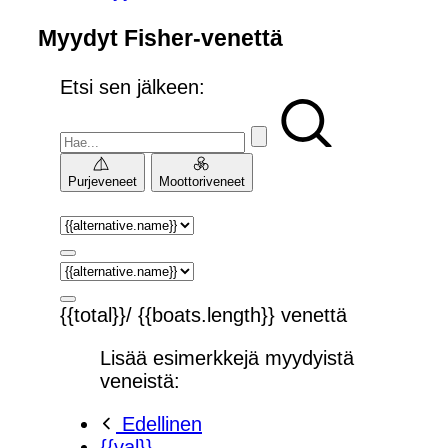
Myydyt Fisher-venettä
Etsi sen jälkeen:
Purjeveneet
Moottoriveneet
{{total}}/ {{boats.length}} venettä
Lisää esimerkkejä myydyistä
veneistä:
Edellinen
{{val}}