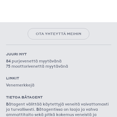
OTA YHTEYTTÄ MEIHIN
JUURI NYT
84 purjevenettä myytävänä
75 moottorivenettä myytävänä
LINKIT
Venemerkkejä
TIETOA BÅTAGENT
Båtagent välittää käytettyjä veneitä vaivattomasti
ja turvallisesti. Båtagentissa on laaja ja vahva
ammattitaito sekä pitkä kokemus veneistä ja