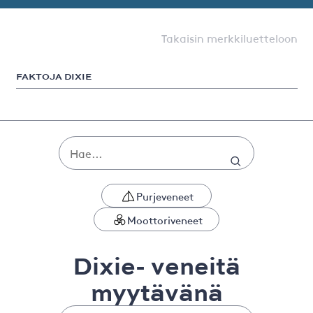
Takaisin merkkiluetteloon
FAKTOJA DIXIE
Purjeveneet
Moottoriveneet
Dixie- veneitä
myytävänä