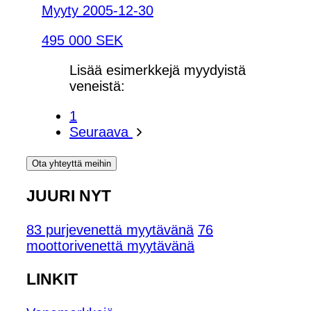
Myyty 2005-12-30
495 000 SEK
Lisää esimerkkejä myydyistä
veneistä:
1
Seuraava
Ota yhteyttä meihin
JUURI NYT
83 purjevenettä myytävänä
76
moottorivenettä myytävänä
LINKIT