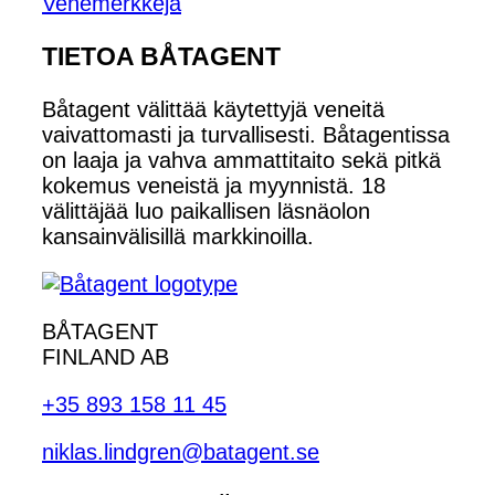
Venemerkkejä
TIETOA BÅTAGENT
Båtagent välittää käytettyjä veneitä
vaivattomasti ja turvallisesti. Båtagentissa
on laaja ja vahva ammattitaito sekä pitkä
kokemus veneistä ja myynnistä. 18
välittäjää luo paikallisen läsnäolon
kansainvälisillä markkinoilla.
BÅTAGENT
FINLAND AB
+35 893 158 11 45
niklas.lindgren@batagent.se