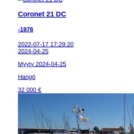
Coronet 21 DC
-1976
2022-07-17 17:29:20
2024-04-25
Myyty 2024-04-25
Hangö
32 000 €