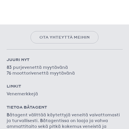
OTA YHTEYTTÄ MEIHIN
JUURI NYT
83 purjevenettä myytävänä
76 moottorivenettä myytävänä
LINKIT
Venemerkkejä
TIETOA BÅTAGENT
Båtagent välittää käytettyjä veneitä vaivattomasti
ja turvallisesti. Båtagentissa on laaja ja vahva
ammattitaito sekä pitkä kokemus veneistä ja