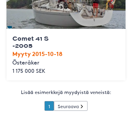
Comet 41 S
-2005
Myyty 2015-10-18
Österåker
1 175 000 SEK
Lisää esimerkkejä myydyistä veneistä:
1
Seuraava