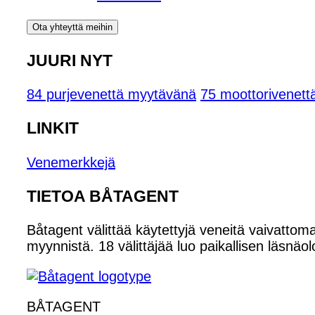
Ota yhteyttä meihin
JUURI NYT
84 purjevenettä myytävänä
75 moottorivenet
LINKIT
Venemerkkejä
TIETOA BÅTAGENT
Båtagent välittää käytettyjä veneitä vaivattoma
myynnistä. 18 välittäjää luo paikallisen läsnäol
BÅTAGENT