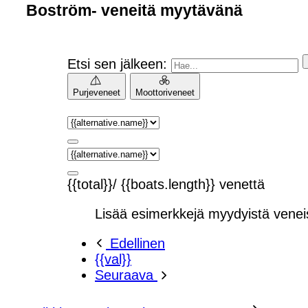
Boström- veneitä myytävänä
Etsi sen jälkeen:
Purjeveneet
Moottoriveneet
{{total}}/ {{boats.length}} venettä
Lisää esimerkkejä myydyistä venei
Edellinen
{{val}}
Seuraava