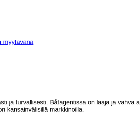
tä myytävänä
sti ja turvallisesti. Båtagentissa on laaja ja vahva
on kansainvälisillä markkinoilla.