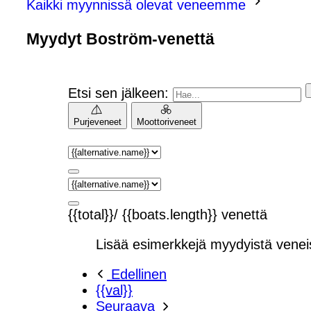
Kaikki myynnissä olevat veneemme
Myydyt Boström-venettä
Etsi sen jälkeen:
Purjeveneet
Moottoriveneet
{{total}}/ {{boats.length}} venettä
Lisää esimerkkejä myydyistä venei
Edellinen
{{val}}
Seuraava