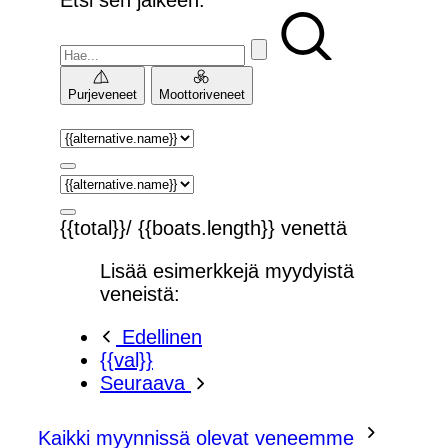
Purjeveneet
Moottoriveneet
{{total}}/ {{boats.length}} venettä
Lisää esimerkkejä myydyistä
veneistä:
Edellinen
{{val}}
Seuraava
Kaikki myynnissä olevat veneemme