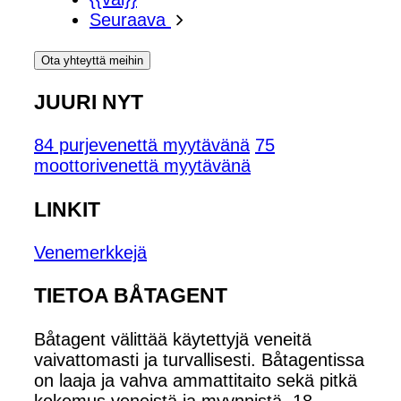
Seuraava
Ota yhteyttä meihin
JUURI NYT
84 purjevenettä myytävänä
75
moottorivenettä myytävänä
LINKIT
Venemerkkejä
TIETOA BÅTAGENT
Båtagent välittää käytettyjä veneitä
vaivattomasti ja turvallisesti. Båtagentissa
on laaja ja vahva ammattitaito sekä pitkä
kokemus veneistä ja myynnistä. 18