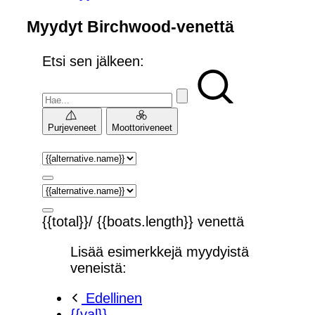
Myydyt Birchwood-venettä
Etsi sen jälkeen:
Purjeveneet
Moottoriveneet
{{total}}/ {{boats.length}} venettä
Lisää esimerkkejä myydyistä
veneistä:
Edellinen
{{val}}