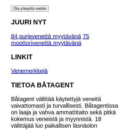
Ota yhteyttä meihin
JUURI NYT
84 purjevenettä myytävänä
75
moottorivenettä myytävänä
LINKIT
Venemerkkejä
TIETOA BÅTAGENT
Båtagent välittää käytettyjä veneitä
vaivattomasti ja turvallisesti. Båtagentissa
on laaja ja vahva ammattitaito sekä pitkä
kokemus veneistä ja myynnistä. 18
välittäjää luo paikallisen läsnäolon