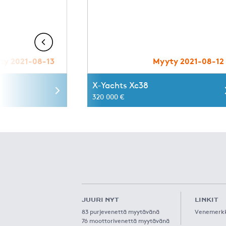
ty 2021-08-13
Myyty 2021-08-12
X-Yachts Xc38
320 000 €
JUURI NYT
LINKIT
83 purjevenettä myytävänä
Venemerk
76 moottorivenettä myytävänä