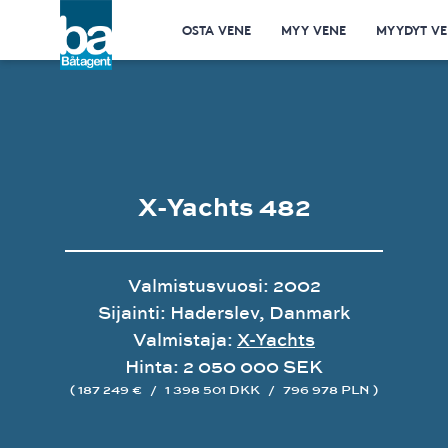
OSTA VENE
MYY VENE
MYYDYT VE
X-Yachts 482
Valmistusvuosi: 2002
Sijainti: Haderslev, Danmark
Valmistaja:
X-Yachts
Hinta: 2 050 000 SEK
( 187 249 €
/
1 398 501 DKK
/
796 978 PLN )