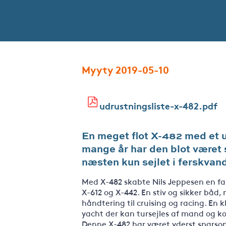
Myyty 2019-05-10
udrustningsliste-x-482.pdf
En meget flot X-482 med et un
mange år har den blot været s
næsten kun sejlet i ferskvan
Med X-482 skabte Nils Jeppesen en fa
X-612 og X-442. En stiv og sikker båd,
håndtering til cruising og racing. En 
yacht der kan tursejles af mand og k
Denne X-482 har været yderst sparsom