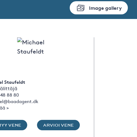
Image gallery
l Staufeldt
älittäjä
 48 88 80
el@baadagent.dk
sää >
MYY VENE
ARVIOI VENE