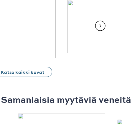
Katso kaikki kuvat
Samanlaisia ​​myytäviä veneitä