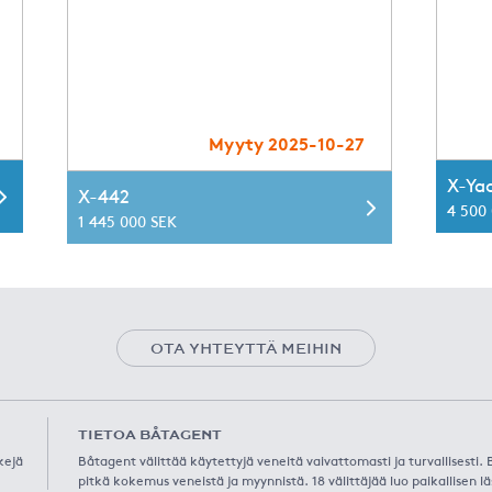
Myyty 2025-10-27
X-Ya
X-442
4 500
1 445 000 SEK
OTA YHTEYTTÄ MEIHIN
TIETOA BÅTAGENT
kejä
Båtagent välittää käytettyjä veneitä vaivattomasti ja turvallisesti
pitkä kokemus veneistä ja myynnistä. 18 välittäjää luo paikallisen lä