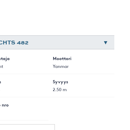
CHTS 482
staja
Moottori
ht
Yanmar
s
Syvyys
m
2.50 m
 nro