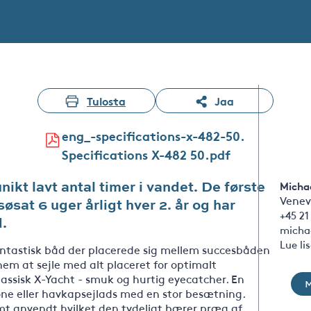
Tulosta
Jaa
eng_-specifications-x-482-50.
Specifications X-482 50.pdf
ikt lavt antal timer i vandet. De første
Michae
Venev
øsat 6 uger årligt hver 2. år og har
+45 21
d.
micha
Lue li
ntastisk båd der placerede sig mellem succesbåden
 nem at sejle med alt placeret for optimalt
klassisk X-Yacht - smuk og hurtig eyecatcher. En
one eller havkapsejlads med en stor besætning.
t anvendt hvilket den tydeligt bærer præg af.