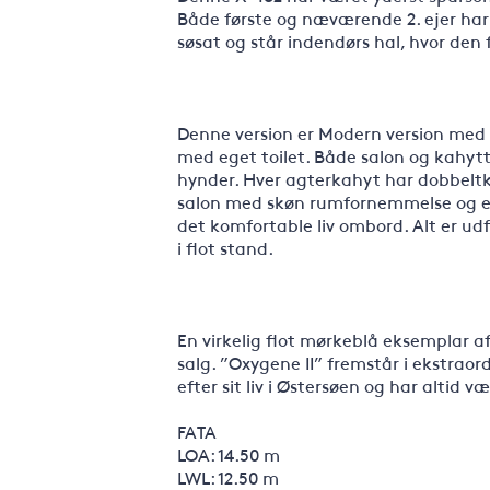
Både første og næværende 2. ejer har
søsat og står indendørs hal, hvor den
Denne version er Modern version me
med eget toilet. Både salon og kahytte
hynder. Hver agterkahyt har dobbeltkø
salon med skøn rumfornemmelse og et 
det komfortable liv ombord. Alt er udf
i flot stand.
En virkelig flot mørkeblå eksemplar af
salg. ”Oxygene II” fremstår i ekstraor
efter sit liv i Østersøen og har altid
FATA
LOA: 14.50 m
LWL: 12.50 m