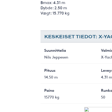
Bmax: 4.31 m
Dybde: 2.50 m
Vægt: 15.770 kg
KESKEISET TIEDOT: X-YA
Suunnittelia
Valmi
Nils Jeppesen
X-Yac
Pituus
Levey
14.50 m
4.31 
Paino
Runko
15770 kg
50