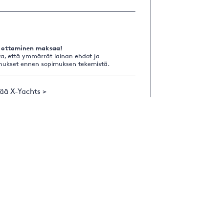
 ottaminen maksaa!
a, että ymmärrät lainan ehdot ja
nukset ennen sopimuksen tekemistä.
sää X-Yachts >