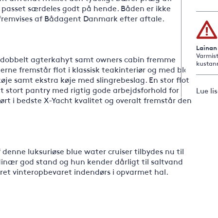
 passet særdeles godt på hende. Båden er ikke
 fremvises af Bådagent Danmark efter aftale.
Lainan
Varmist
d dobbelt agterkahyt samt owners cabin fremme
kustan
rne fremstår flot i klassisk teakinteriør og med blå
je samt ekstra køje med slingrebeslag. En stor flot
stort pantry med rigtig gode arbejdsforhold for
Lue li
ørt i bedste X-Yacht kvalitet og overalt fremstår den
 denne luksuriøse blue water cruiser tilbydes nu til
dinær god stand og hun kender dårligt til saltvand
 været vinteropbevaret indendørs i opvarmet hal.