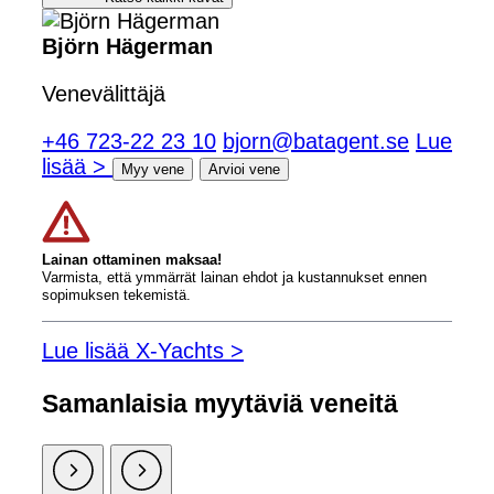
Björn Hägerman
Venevälittäjä
+46 723-22 23 10
bjorn@batagent.se
Lue
lisää >
Myy vene
Arvioi vene
Lainan ottaminen maksaa!
Varmista, että ymmärrät lainan ehdot ja kustannukset ennen
sopimuksen tekemistä.
Lue lisää X-Yachts >
Samanlaisia ​​myytäviä veneitä