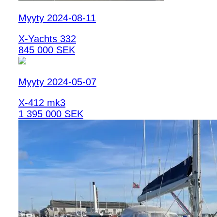
Myyty 2024-08-11
X-Yachts 332
845 000 SEK
Myyty 2024-05-07
X-412 mk3
1 395 000 SEK