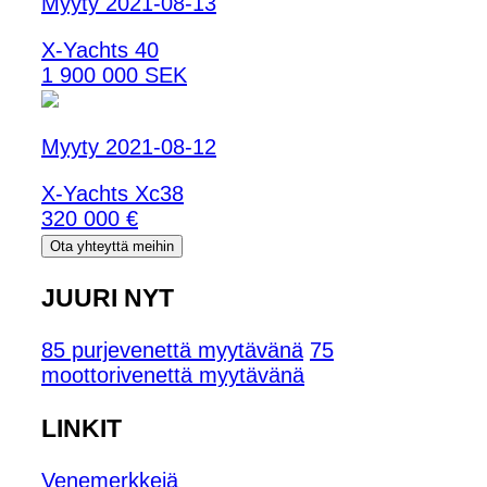
Myyty 2021-08-13
X-Yachts 40
1 900 000 SEK
Myyty 2021-08-12
X-Yachts Xc38
320 000 €
Ota yhteyttä meihin
JUURI NYT
85 purjevenettä myytävänä
75
moottorivenettä myytävänä
LINKIT
Venemerkkejä