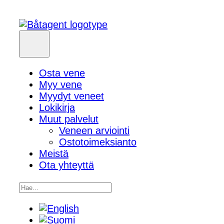
Osta vene
Myy vene
Myydyt veneet
Lokikirja
Muut palvelut
Veneen arviointi
Ostotoimeksianto
Meistä
Ota yhteyttä