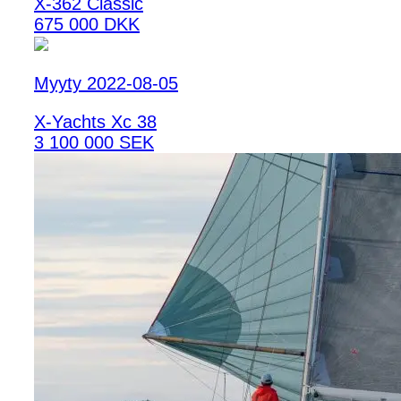
X-362 Classic
675 000 DKK
Myyty 2022-08-05
X-Yachts Xc 38
3 100 000 SEK