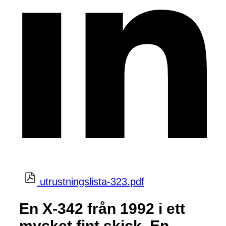
utrustningslista-323.pdf
En X-342 från 1992 i ett
mycket fint skick. En