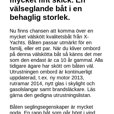
välseglande båt i en
behaglig storlek.
Nu finns chansen att komma över en
mycket välskött kvalitetsbåt från X-
Yachts. Båten passar utmärkt för en
familj, eller ett par. När du kliver ombord
på denna välskötta båt så känns det mer
som den endast är ca 10 år gammal. Alla
tidigare ägare har skött om båten väl.
Utrustningen ombord är kontinuerligt
uppdaterad, t.ex. ny motor 2013,
rutramar 2014, nytt glas i skylight och
gasolslangar samt brandsläckare. Läs
gärna den gedigna utrustningslistan.
Båten seglingsegenskaper är mycket
goda. En rapp båt som går högt i vind