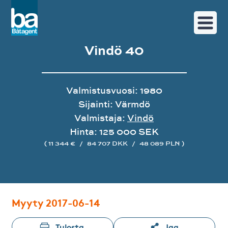
Vindö 40
Valmistusvuosi: 1980
Sijainti: Värmdö
Valmistaja:
Vindö
Hinta: 125 000 SEK
( 11 344 €
/
84 707 DKK
/
48 089 PLN )
Image gallery
Myyty 2017-06-14
Tulosta
Jaa