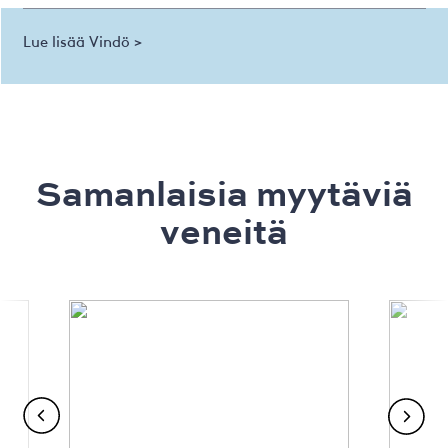
Lue lisää Vindö >
Samanlaisia ​​myytäviä
veneitä