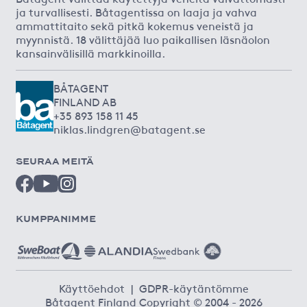
ja turvallisesti. Båtagentissa on laaja ja vahva
ammattitaito sekä pitkä kokemus veneistä ja
myynnistä. 18 välittäjää luo paikallisen läsnäolon
kansainvälisillä markkinoilla.
BÅTAGENT
FINLAND AB
+35 893 158 11 45
niklas.lindgren@batagent.se
SEURAA MEITÄ
KUMPPANIMME
Käyttöehdot
|
GDPR-käytäntömme
Båtagent Finland Copyright © 2004 - 2026