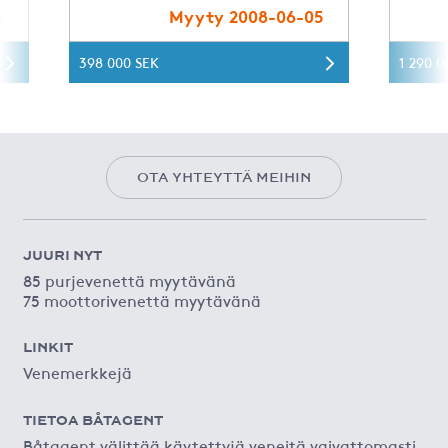
5
Myyty 2008-06-05
398 000 SEK
1 290 0
OTA YHTEYTTÄ MEIHIN
JUURI NYT
85 purjevenettä myytävänä
75 moottorivenettä myytävänä
LINKIT
Venemerkkejä
TIETOA BÅTAGENT
Båtagent välittää käytettyjä veneitä vaivattomasti