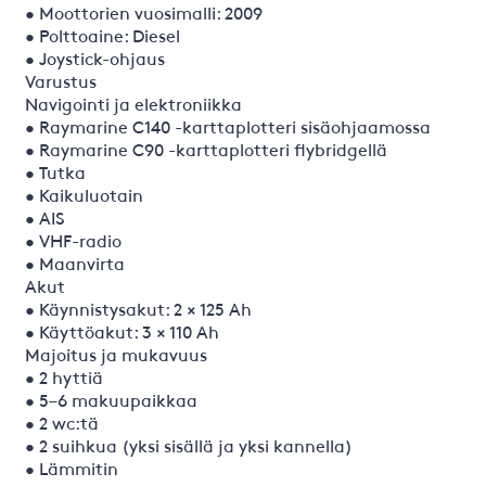
• Moottorien vuosimalli: 2009
• Polttoaine: Diesel
• Joystick-ohjaus
Varustus
Navigointi ja elektroniikka
• Raymarine C140 -karttaplotteri sisäohjaamossa
• Raymarine C90 -karttaplotteri flybridgellä
• Tutka
• Kaikuluotain
• AIS
• VHF-radio
• Maanvirta
Akut
• Käynnistysakut: 2 × 125 Ah
• Käyttöakut: 3 × 110 Ah
Majoitus ja mukavuus
• 2 hyttiä
• 5–6 makuupaikkaa
• 2 wc:tä
• 2 suihkua (yksi sisällä ja yksi kannella)
• Lämmitin