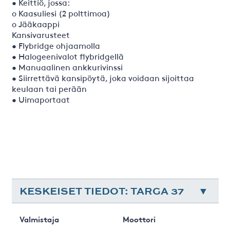
• Keittiö, jossa:
o Kaasuliesi (2 polttimoa)
o Jääkaappi
Kansivarusteet
• Flybridge ohjaamolla
• Halogeenivalot flybridgellä
• Manuaalinen ankkurivinssi
• Siirrettävä kansipöytä, joka voidaan sijoittaa
keulaan tai perään
• Uimaportaat
KESKEISET TIEDOT: TARGA 37
Valmistaja
Moottori