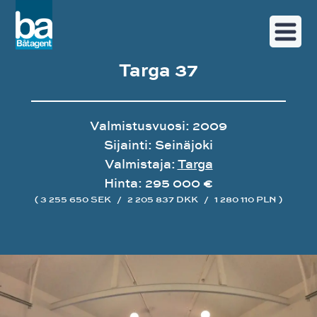
Targa 37
Valmistusvuosi: 2009
Sijainti: Seinäjoki
Valmistaja:
Targa
Hinta: 295 000 €
( 3 255 650 SEK
/
2 205 837 DKK
/
1 280 110 PLN )