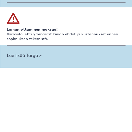
Lainan ottaminen maksaa!
Varmista, että ymmärrät lainan ehdot ja kustannukset ennen
sopimuksen tekemistä.
Lue lisää Targa >