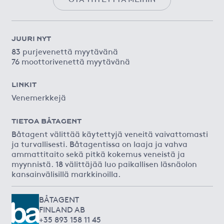
JUURI NYT
83 purjevenettä myytävänä
76 moottorivenettä myytävänä
LINKIT
Venemerkkejä
TIETOA BÅTAGENT
Båtagent välittää käytettyjä veneitä vaivattomasti
ja turvallisesti. Båtagentissa on laaja ja vahva
ammattitaito sekä pitkä kokemus veneistä ja
myynnistä. 18 välittäjää luo paikallisen läsnäolon
kansainvälisillä markkinoilla.
BÅTAGENT
FINLAND AB
+35 893 158 11 45