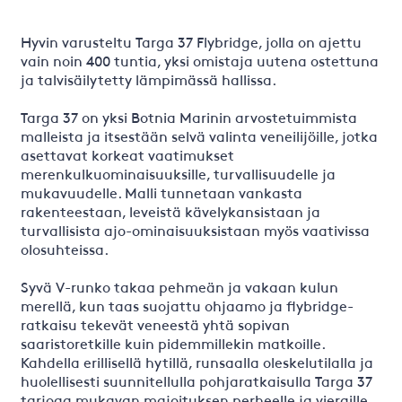
Hyvin varusteltu Targa 37 Flybridge, jolla on ajettu
vain noin 400 tuntia, yksi omistaja uutena ostettuna
ja talvisäilytetty lämpimässä hallissa.
Targa 37 on yksi Botnia Marinin arvostetuimmista
malleista ja itsestään selvä valinta veneilijöille, jotka
asettavat korkeat vaatimukset
merenkulkuominaisuuksille, turvallisuudelle ja
mukavuudelle. Malli tunnetaan vankasta
rakenteestaan, leveistä kävelykansistaan ja
turvallisista ajo-ominaisuuksistaan myös vaativissa
olosuhteissa.
Syvä V-runko takaa pehmeän ja vakaan kulun
merellä, kun taas suojattu ohjaamo ja flybridge-
ratkaisu tekevät veneestä yhtä sopivan
saaristoretkille kuin pidemmillekin matkoille.
Kahdella erillisellä hytillä, runsaalla oleskelutilalla ja
huolellisesti suunnitellulla pohjaratkaisulla Targa 37
tarjoaa mukavan majoituksen perheelle ja vieraille.