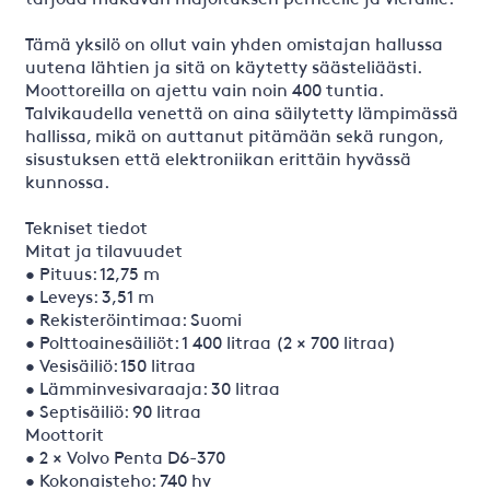
Tämä yksilö on ollut vain yhden omistajan hallussa
uutena lähtien ja sitä on käytetty säästeliäästi.
Moottoreilla on ajettu vain noin 400 tuntia.
Talvikaudella venettä on aina säilytetty lämpimässä
hallissa, mikä on auttanut pitämään sekä rungon,
sisustuksen että elektroniikan erittäin hyvässä
kunnossa.
Tekniset tiedot
Mitat ja tilavuudet
• Pituus: 12,75 m
• Leveys: 3,51 m
• Rekisteröintimaa: Suomi
• Polttoainesäiliöt: 1 400 litraa (2 × 700 litraa)
• Vesisäiliö: 150 litraa
• Lämminvesivaraaja: 30 litraa
• Septisäiliö: 90 litraa
Moottorit
• 2 × Volvo Penta D6-370
• Kokonaisteho: 740 hv