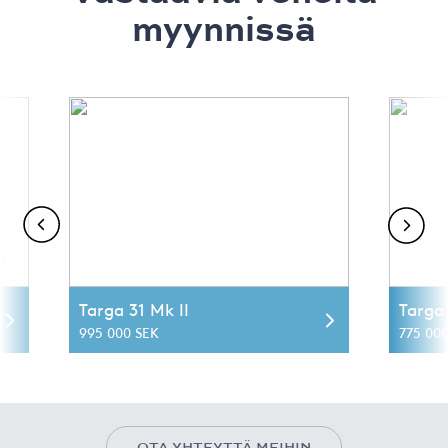
myynnissä
Targa 31 Mk II
Targa 
995 000 SEK
775 00
OTA YHTEYTTÄ MEIHIN