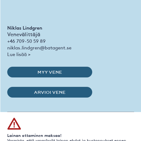
Niklas Lindgren
Venevälittäjä
+46 709-50 59 89
niklas.lindgren@batagent.se
Lue lisää >
MYY VENE
ARVIOI VENE
Lainan ottaminen maksaa!
Varmista, että ymmärrät lainan ehdot ja kustannukset ennen