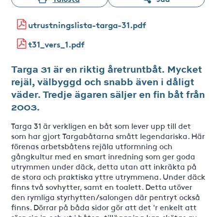
utrustningslista-targa-31.pdf
t31_vers_1.pdf
Targa 31 är en riktig åretruntbåt. Mycket
rejäl, välbyggd och snabb även i dåligt
väder. Tredje ägaren säljer en fin båt från
2003.
Targa 31 är verkligen en båt som lever upp till det
som har gjort Targabåtarna smått legendariska. Här
förenas arbetsbåtens rejäla utformning och
gångkultur med en smart inredning som ger goda
utrymmen under däck, detta utan att inkräkta på
de stora och praktiska yttre utrymmena. Under däck
finns två sovhytter, samt en toalett. Detta utöver
den rymliga styrhytten/salongen där pentryt också
finns. Dörrar på båda sidor gör att det 'r enkelt att