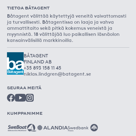
TIETOA BÅTAGENT
Båtagent välittää käytettyjä veneitä vaivattomasti
ja turvallisesti. Båtagentissa on laaja ja vahva
ammattitaito sekä pitkä kokemus veneistä ja
myynnistä. 18 välittäjää luo paikallisen läsnäolon
kansainvälisillä markkinoilla.
BÅTAGENT
FINLAND AB
+35 893 158 11 45
niklas.lindgren@batagent.se
SEURAA MEITÄ
KUMPPANIMME