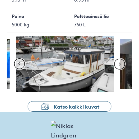
Paino
Polttoainesäiliö
5000 kg
750 L
Katso kaikki kuvat