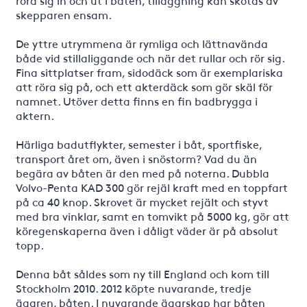
röra sig in och ut i båten, tilläggning kan skötas av
skepparen ensam.
De yttre utrymmena är rymliga och lättnavända
både vid stillaliggande och när det rullar och rör sig.
Fina sittplatser fram, sidodäck som är exemplariska
att röra sig på, och ett akterdäck som gör skäl för
namnet. Utöver detta finns en fin badbrygga i
aktern.
Härliga badutflykter, semester i båt, sportfiske,
transport året om, även i snöstorm? Vad du än
begära av båten är den med på noterna. Dubbla
Volvo-Penta KAD 300 gör rejäl kraft med en toppfart
på ca 40 knop. Skrovet är mycket rejält och styvt
med bra vinklar, samt en tomvikt på 5000 kg, gör att
köregenskaperna även i dåligt väder är på absolut
topp.
Denna båt såldes som ny till England och kom till
Stockholm 2010. 2012 köpte nuvarande, tredje
ägaren, båten. I nuvarande ägarskap har båten