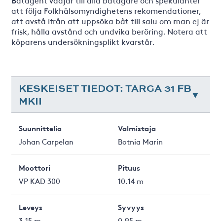
Båtagent vädjar till alla båtägare och spekulanter
att följa Folkhälsomyndighetens rekomendationer,
att avstå ifrån att uppsöka båt till salu om man ej är
frisk, hålla avstånd och undvika beröring. Notera att
köparens undersökningsplikt kvarstår.
KESKEISET TIEDOT: TARGA 31 FB
MKII
Suunnittelia
Valmistaja
Johan Carpelan
Botnia Marin
Moottori
Pituus
VP KAD 300
10.14 m
Leveys
Syvyys
3.15 m
0.95 m