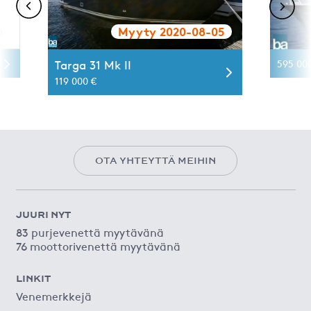
0
Myyty 2020-08-05
Targa 31 Mk II
595 00
119 000 €
OTA YHTEYTTÄ MEIHIN
JUURI NYT
83 purjevenettä myytävänä
76 moottorivenettä myytävänä
LINKIT
Venemerkkejä