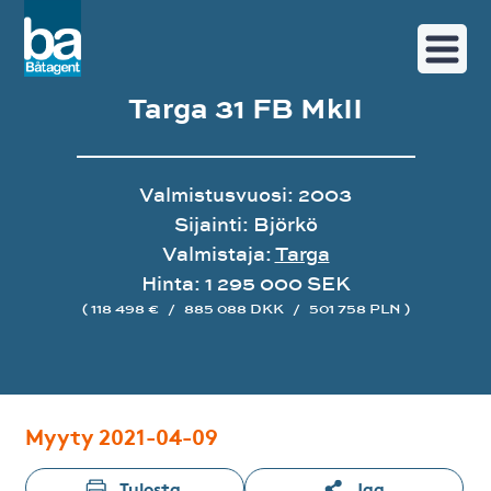
Targa 31 FB MkII
Valmistusvuosi: 2003
Sijainti: Björkö
Valmistaja:
Targa
Hinta: 1 295 000 SEK
( 118 498 €
/
885 088 DKK
/
501 758 PLN )
Image gallery
Myyty 2021-04-09
Tulosta
Jaa