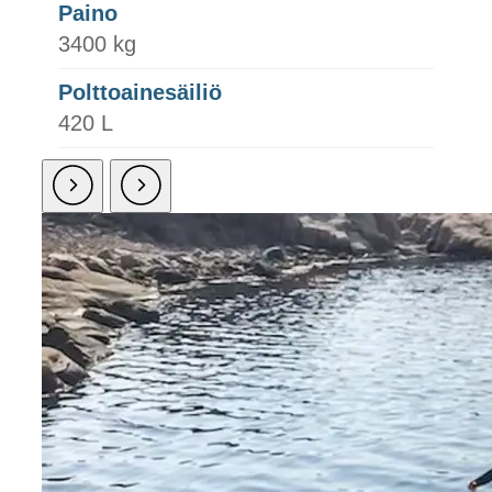
Paino
3400 kg
Polttoainesäiliö
420 L