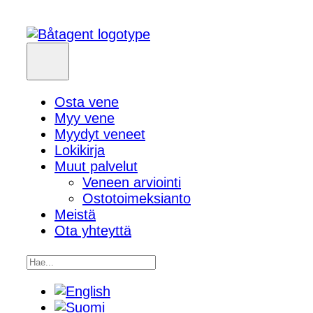
Osta vene
Myy vene
Myydyt veneet
Lokikirja
Muut palvelut
Veneen arviointi
Ostotoimeksianto
Meistä
Ota yhteyttä