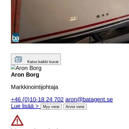
Katso kaikki kuvat
Aron Borg
Markkinointijohtaja
+46 (0)10-18 24 702
aron@batagent.se
Lue lisää >
Myy vene
Arvioi vene