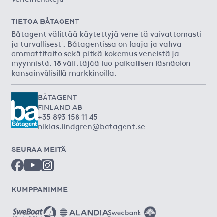
TIETOA BÅTAGENT
Båtagent välittää käytettyjä veneitä vaivattomasti
ja turvallisesti. Båtagentissa on laaja ja vahva
ammattitaito sekä pitkä kokemus veneistä ja
myynnistä. 18 välittäjää luo paikallisen läsnäolon
kansainvälisillä markkinoilla.
BÅTAGENT
FINLAND AB
+35 893 158 11 45
niklas.lindgren@batagent.se
SEURAA MEITÄ
KUMPPANIMME