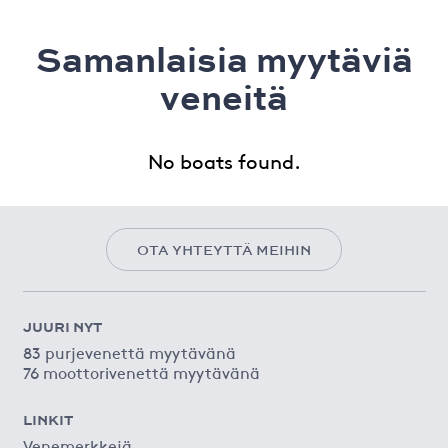
Samanlaisia ​​myytäviä
veneitä
No boats found.
OTA YHTEYTTÄ MEIHIN
JUURI NYT
83 purjevenettä myytävänä
76 moottorivenettä myytävänä
LINKIT
Venemerkkejä