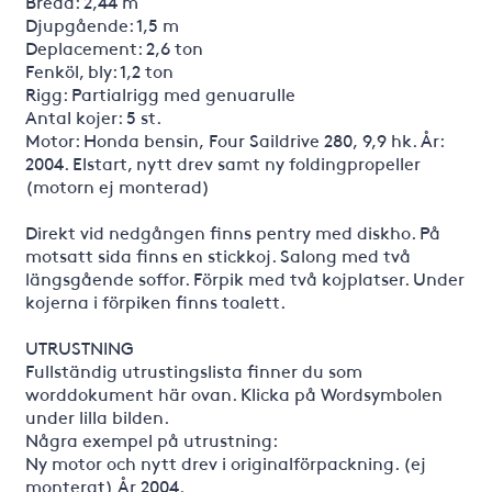
Bredd: 2,44 m
Djupgående: 1,5 m
Deplacement: 2,6 ton
Fenköl, bly: 1,2 ton
Rigg: Partialrigg med genuarulle
Antal kojer: 5 st.
Motor: Honda bensin, Four Saildrive 280, 9,9 hk. År:
2004. Elstart, nytt drev samt ny foldingpropeller
(motorn ej monterad)
Direkt vid nedgången finns pentry med diskho. På
motsatt sida finns en stickkoj. Salong med två
längsgående soffor. Förpik med två kojplatser. Under
kojerna i förpiken finns toalett.
UTRUSTNING
Fullständig utrustingslista finner du som
worddokument här ovan. Klicka på Wordsymbolen
under lilla bilden.
Några exempel på utrustning:
Ny motor och nytt drev i originalförpackning. (ej
monterat) År 2004.