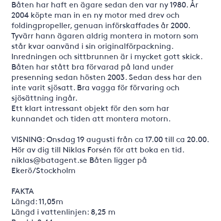
Båten har haft en ägare sedan den var ny 1980. År
2004 köpte man in en ny motor med drev och
foldingpropeller, genuan införskaffades år 2000.
Tyvärr hann ägaren aldrig montera in motorn som
står kvar oanvänd i sin originalförpackning.
Inredningen och sittbrunnen är i mycket gott skick.
Båten har stått bra förvarad på land under
presenning sedan hösten 2003. Sedan dess har den
inte varit sjösatt. Bra vagga för förvaring och
sjösättning ingår.
Ett klart intressant objekt för den som har
kunnandet och tiden att montera motorn.
VISNING: Onsdag 19 augusti från ca 17.00 till ca 20.00.
Hör av dig till Niklas Forsén för att boka en tid.
niklas@batagent.se Båten ligger på
Ekerö/Stockholm
FAKTA
Längd: 11,05m
Längd i vattenlinjen: 8,25 m