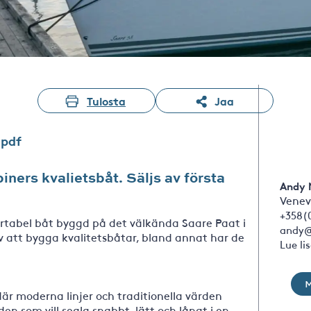
Tulosta
Jaa
.pdf
iners kvalietsbåt. Säljs av första
Andy 
Venev
+358(
ortabel båt byggd på det välkända Saare Paat i
andy@
v att bygga kvalitetsbåtar, bland annat har de
Lue li
är moderna linjer och traditionella värden
n som vill segla snabbt, lätt och långt i en