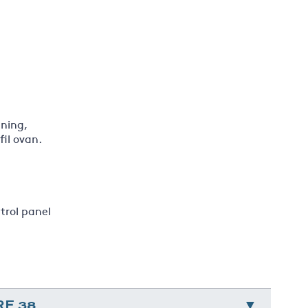
tning,
fil ovan.
trol panel
RE 38