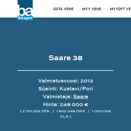
OSTA VENE
MYY VENE
MYYDYT VE
Saare 38
Valmistusvuosi: 2013
Sijainti: Kustavi/Pori
Valmistaja:
Saare
Hinta: 248 000 €
( 2 710 226 SEK
/
1 852 348 DKK
/
1 050 098
PLN )