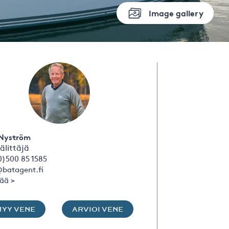
Image gallery
Nyström
älittäjä
0)500 85 1585
batagent.fi
sää >
MYY VENE
ARVIOI VENE