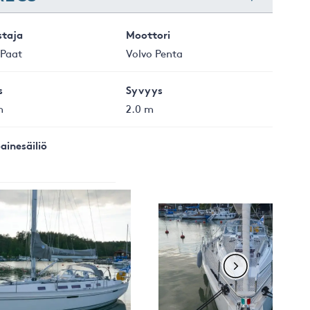
staja
Moottori
 Paat
Volvo Penta
s
Syvyys
m
2.0 m
ainesäiliö