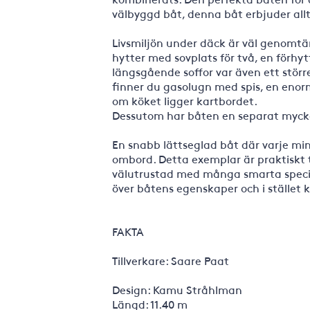
välbyggd båt, denna båt erbjuder allt
Livsmiljön under däck är väl genomtä
hytter med sovplats för två, en förhy
längsgående soffor var även ett störr
finner du gasolugn med spis, en enor
om köket ligger kartbordet.
Dessutom har båten en separat mycket
En snabb lättseglad båt där varje min
ombord. Detta exemplar är praktiskt 
välutrustad med många smarta speciall
över båtens egenskaper och i stället k
FAKTA
Tillverkare: Saare Paat
Design: Kamu Stråhlman
Längd: 11.40 m