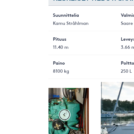
Suunnittelia
Valmi
Kamu Stråhlman
Saare
Pituus
Levey
11.40 m
3.66 
Paino
Poltto
8100 kg
250 L