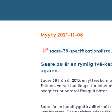
Myyty 2021-11-08
saare-38-specifikationslista
Saare 38 är en rymlig två-kab
ägaren.
Saare 38 från år 2013, en ytters komf
Estland. Varvet har lång erfarenhet a
byggt ett hundratal Finngulf båtar.
Saare är en handbyggd kvalitetsbåt d
kombinerats. Den perfekta båten för de