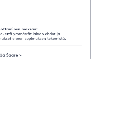
 ottaminen maksaa!
a, että ymmärrät lainan ehdot ja
nukset ennen sopimuksen tekemistä.
sää Saare >