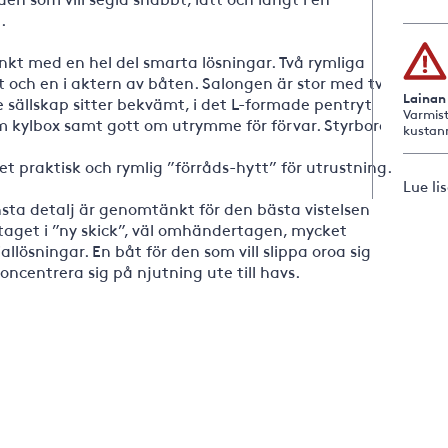
.
nkt med en hel del smarta lösningar. Två rymliga
tt och en i aktern av båten. Salongen är stor med två
Lainan
e sällskap sitter bekvämt, i det L-formade pentryt
Varmist
m kylbox samt gott om utrymme för förvar. Styrbord
kustan
 praktisk och rymlig ”förråds-hytt” för utrustning.
Lue li
sta detalj är genomtänkt för den bästa vistelsen
taget i ”ny skick”, väl omhändertagen, mycket
ösningar. En båt för den som vill slippa oroa sig
oncentrera sig på njutning ute till havs.