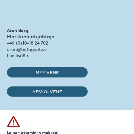
Aron Borg
Markkinointijohtaja
+46 (0)10-18 24 702
aron@batagent.se
Lue lisää >
MYY VENE
ARVIOI VENE
Lainan ottaminen maksaa!