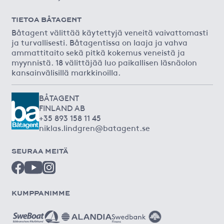
TIETOA BÅTAGENT
Båtagent välittää käytettyjä veneitä vaivattomasti
ja turvallisesti. Båtagentissa on laaja ja vahva
ammattitaito sekä pitkä kokemus veneistä ja
myynnistä. 18 välittäjää luo paikallisen läsnäolon
kansainvälisillä markkinoilla.
BÅTAGENT
FINLAND AB
+35 893 158 11 45
niklas.lindgren@batagent.se
SEURAA MEITÄ
KUMPPANIMME