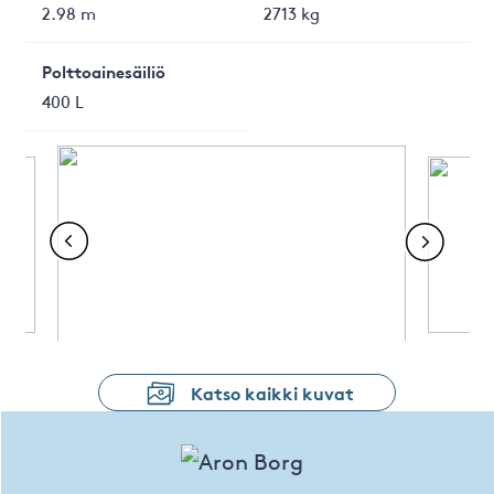
2.98 m
2713 kg
Polttoainesäiliö
400 L
Katso kaikki kuvat