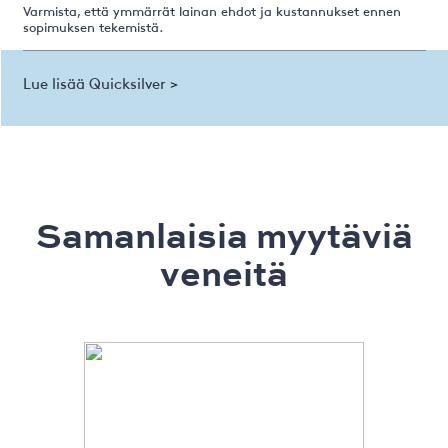
Varmista, että ymmärrät lainan ehdot ja kustannukset ennen
sopimuksen tekemistä.
Lue lisää Quicksilver >
Samanlaisia ​​myytäviä
veneitä