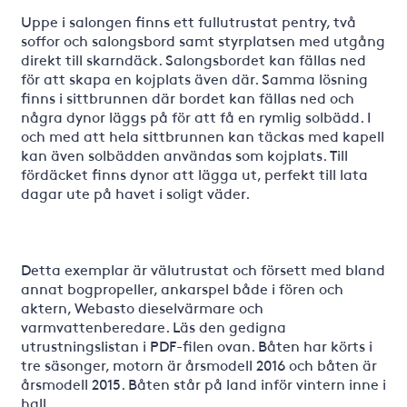
Uppe i salongen finns ett fullutrustat pentry, två
soffor och salongsbord samt styrplatsen med utgång
direkt till skarndäck. Salongsbordet kan fällas ned
för att skapa en kojplats även där. Samma lösning
finns i sittbrunnen där bordet kan fällas ned och
några dynor läggs på för att få en rymlig solbädd. I
och med att hela sittbrunnen kan täckas med kapell
kan även solbädden användas som kojplats. Till
fördäcket finns dynor att lägga ut, perfekt till lata
dagar ute på havet i soligt väder.
Detta exemplar är välutrustat och försett med bland
annat bogpropeller, ankarspel både i fören och
aktern, Webasto dieselvärmare och
varmvattenberedare. Läs den gedigna
utrustningslistan i PDF-filen ovan. Båten har körts i
tre säsonger, motorn är årsmodell 2016 och båten är
årsmodell 2015. Båten står på land inför vintern inne i
hall.