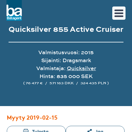
Quicksilver 855 Active Cruiser
Valmistusvuosi: 2015
Sijainti: Dragsmark
Valmistaja:
Quicksilver
Hinta: 835 000 SEK
( 76 477 €
/
571 163 DKK
/
324 435 PLN )
Image gallery
Myyty 2019-02-15
Tulosta
Jaa