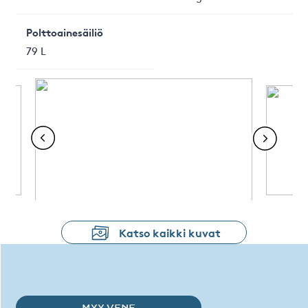
Polttoainesäiliö
79 L
Katso kaikki kuvat
MYY VENE