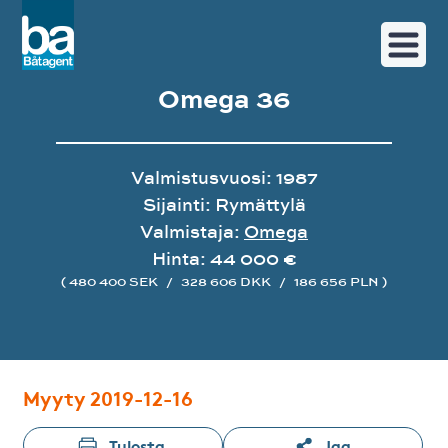
Omega 36
Valmistusvuosi: 1987
Sijainti: Rymättylä
Valmistaja:
Omega
Hinta: 44 000 €
( 480 400 SEK
/
328 606 DKK
/
186 656 PLN )
Image gallery
Myyty 2019-12-16
Tulosta
Jaa