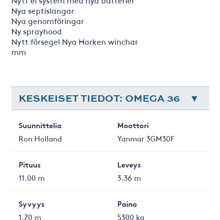
Nytt el system med nya batterier
Nya septislangar
Nya genomföringar
Ny sprayhood
Nytt försegel Nya Harken winchar
mm
KESKEISET TIEDOT: OMEGA 36
Suunnittelia
Moottori
Ron Holland
Yanmar 3GM30F
Pituus
Leveys
11.00 m
3.36 m
Syvyys
Paino
1.70 m
5300 kg